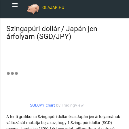
menu
OLAJAR.HU
Szingapúri dollár / Japán jen
árfolyam (SGD/JPY)
SGDJPY chart
by TradingView
A fenti grafikon a Szingapúri dollár és a Japán jen árfolyamának
változását mutatja be, azaz, hogy 1 Szingapúri dollár (SGD)
mennyi Japán jen (JPY)-t ért egy adott pillanatban. Az utolsó