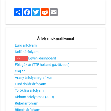
Share
Facebook
Twitter
Reddit
Email
Árfolyamok grafikonnal
Euro árfolyam
Dollár árfolyam
->
Egyéni dashboard
Földgáz ár (TTF holland gáztőzsde)
Olaj ár
Arany árfolyam grafikon
Euró dollár árfolyam
Török líra árfolyam
Dirham árfolyamok (AED)
Rubel árfolyam
Bitcoin árfolyam