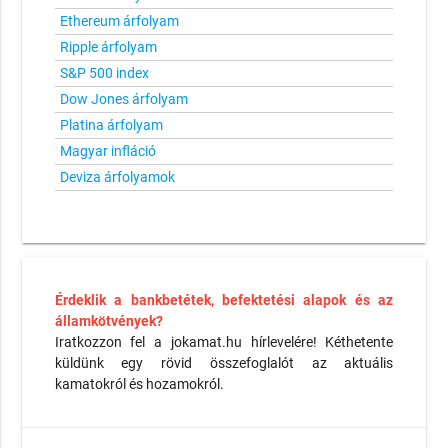
Ethereum árfolyam
Ripple árfolyam
S&P 500 index
Dow Jones árfolyam
Platina árfolyam
Magyar infláció
Deviza árfolyamok
Érdeklik a bankbetétek, befektetési alapok és az
államkötvények?
Iratkozzon fel a jokamat.hu hírlevelére! Kéthetente
küldünk egy rövid összefoglalót az aktuális
kamatokról és hozamokról.