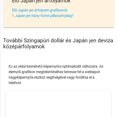
Élő Japán jen árfolyamok
Élő Japán jen árfolyam grafikonok
1 Japán jen hány forint pillanatnyilag?
További Szingapúri dollár és Japán jen deviza
középárfolyamok
Ez az oldal kisméretű képernyőre optimalizált változata. Az
elemzői grafikon megtekintéséhez keresse fel a weblapot
nagyképernyős eszköz segítségével vagy fordítsa el a
telefont.