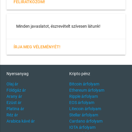
FELIRATKOZOM!
Minden javaslatot, észrevételt szívesen látunk!
ÍRJA MEG VÉLEMÉNYÉT!
Nyersanyag
Kripto pénz
Olaj ár
Bitcoin árfolyam
Földgáz ár
Ethereum árfolyam
Arany ár
Ripple árfolyam
Ezüst ár
EOS árfolyam
Platina ár
Litecoin árfolyam
Réz ár
Stellar árfolyam
Arabica kávé ár
Cardano árfolyam
IOTA árfolyam