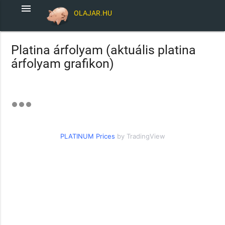
menu
OLAJAR.HU
Platina árfolyam (aktuális platina
árfolyam grafikon)
PLATINUM Prices
by TradingView