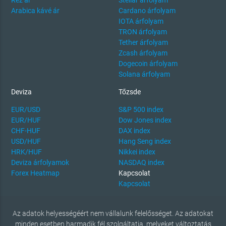
Arabica kávé ár
Cardano árfolyam
IOTA árfolyam
TRON árfolyam
Tether árfolyam
Zcash árfolyam
Dogecoin árfolyam
Solana árfolyam
Deviza
Tőzsde
EUR/USD
S&P 500 index
EUR/HUF
Dow Jones index
CHF-HUF
DAX index
USD/HUF
Hang Seng index
HRK/HUF
Nikkei index
Deviza árfolyamok
NASDAQ index
Forex Heatmap
Kapcsolat
Kapcsolat
Az adatok helyességéért nem vállalunk felelősséget. Az adatokat
minden esetben harmadik fél szolgáltatja, melyeket változtatás