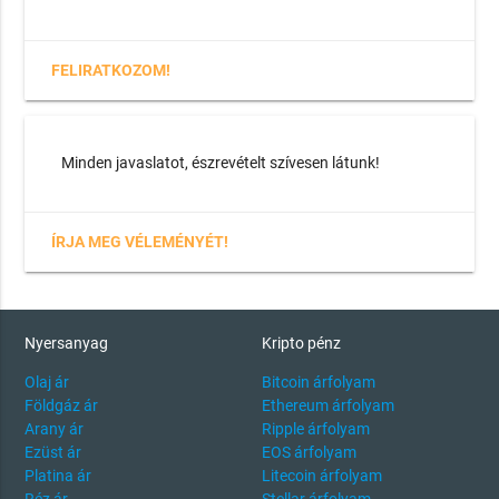
FELIRATKOZOM!
Minden javaslatot, észrevételt szívesen látunk!
ÍRJA MEG VÉLEMÉNYÉT!
Nyersanyag
Kripto pénz
Olaj ár
Bitcoin árfolyam
Földgáz ár
Ethereum árfolyam
Arany ár
Ripple árfolyam
Ezüst ár
EOS árfolyam
Platina ár
Litecoin árfolyam
Réz ár
Stellar árfolyam