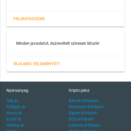
FELIRATKOZOM!
Minden javaslatot, észrevételt szívesen látunk!
ÍRJA MEG VÉLEMÉNYÉT!
Nyersanyag
Kripto pénz
Olaj ár
Bitcoin árfolyam
Földgáz ár
Ethereum árfolyam
Arany ár
Ripple árfolyam
Ezüst ár
EOS árfolyam
Platina ár
Litecoin árfolyam