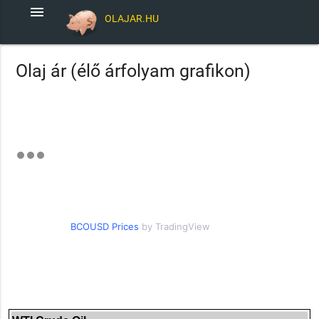
menu
OLAJAR.HU
Olaj ár (élő árfolyam grafikon)
BCOUSD Prices
by TradingView