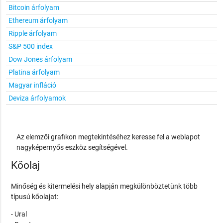
Bitcoin árfolyam
Ethereum árfolyam
Ripple árfolyam
S&P 500 index
Dow Jones árfolyam
Platina árfolyam
Magyar infláció
Deviza árfolyamok
Az elemzői grafikon megtekintéséhez keresse fel a weblapot
nagyképernyős eszköz segítségével.
Kőolaj
Minőség és kitermelési hely alapján megkülönböztetünk több
típusú kőolajat:
- Ural