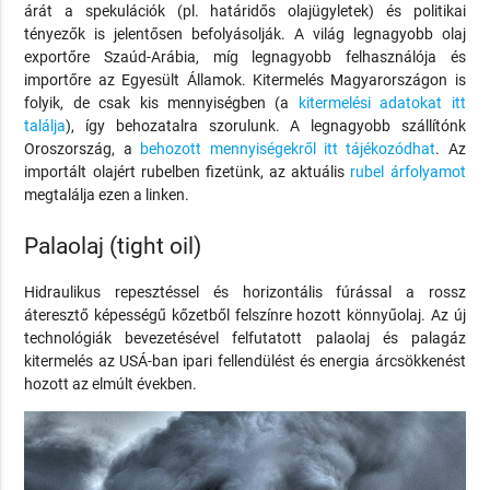
árát a spekulációk (pl. határidős olajügyletek) és politikai
tényezők is jelentősen befolyásolják. A világ legnagyobb olaj
exportőre Szaúd-Arábia, míg legnagyobb felhasználója és
importőre az Egyesült Államok. Kitermelés Magyarországon is
folyik, de csak kis mennyiségben (a
kitermelési adatokat itt
találja
), így behozatalra szorulunk. A legnagyobb szállítónk
Oroszország, a
behozott mennyiségekről itt tájékozódhat
. Az
importált olajért rubelben fizetünk, az aktuális
rubel árfolyamot
megtalálja ezen a linken.
Palaolaj (tight oil)
Hidraulikus repesztéssel és horizontális fúrással a rossz
áteresztő képességű kőzetből felszínre hozott könnyűolaj. Az új
technológiák bevezetésével felfutatott palaolaj és palagáz
kitermelés az USÁ-ban ipari fellendülést és energia árcsökkenést
hozott az elmúlt években.