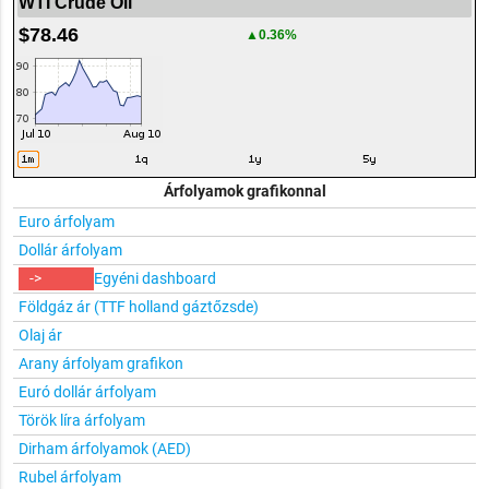
WTI Crude Oil
$78.46
▲0.36%
Árfolyamok grafikonnal
Euro árfolyam
Dollár árfolyam
->
Egyéni dashboard
Földgáz ár (TTF holland gáztőzsde)
Olaj ár
Arany árfolyam grafikon
Euró dollár árfolyam
Török líra árfolyam
Dirham árfolyamok (AED)
Rubel árfolyam