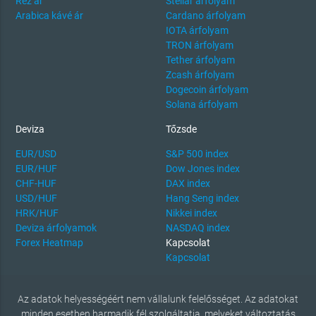
Réz ár
Stellar árfolyam
Arabica kávé ár
Cardano árfolyam
IOTA árfolyam
TRON árfolyam
Tether árfolyam
Zcash árfolyam
Dogecoin árfolyam
Solana árfolyam
Deviza
Tőzsde
EUR/USD
S&P 500 index
EUR/HUF
Dow Jones index
CHF-HUF
DAX index
USD/HUF
Hang Seng index
HRK/HUF
Nikkei index
Deviza árfolyamok
NASDAQ index
Forex Heatmap
Kapcsolat
Kapcsolat
Az adatok helyességéért nem vállalunk felelősséget. Az adatokat
minden esetben harmadik fél szolgáltatja, melyeket változtatás