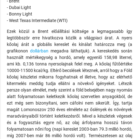
- Brent
- Dubai Light
- Bonny Light
- West Texas Intermediate (WTI)
Ezek közül a Brent előállítási költsége a legmagasabb így
legtöbbször erre hivatkozva közlik a világpiaci árat. A nyers
kőolaj árát a globális kereslet és kínálat határozza meg (a
grafikonon
dollárban
megadva láthatjuk). A kereskedés során
használt mértékegység a hordó, amely egyenlő 158,98 literrel,
ami kb. 0,136 tonna nyersolajnak felel meg. A kőolaj fűtőértéke
10000-11500 kcal/kg. Eltérő becslések léteznek, arról hogy a Föld
kőolaj készletei mikorra fogyhatnak el illetve, hogy az elérhető
kitermelés meddig tudja ellátni a növekvő igényeket. Létezik
persze olyan elmélet, mely szerint a föld belsejében nagy nyomás
alatt folyamatosan keletkezik kőolaj szervetlen anyagokból, de
ezt még sem bizonyítani, sem cáfolni nem sikerült. Így, tartja
magát Lomonoszov 250 éves elmélete az őslények és növények
maradványaiből történt keletkezésről. Mivel a készletek végesek
és a fogyasztás egyre nő, az olaj árfolyama hosszú távon
folyamatosan nőni fog (napi kereslet 2003-ban 79.3 millió hordó,
míg 2007-ben már 86 millió hordó volt). Természetesen az olaj