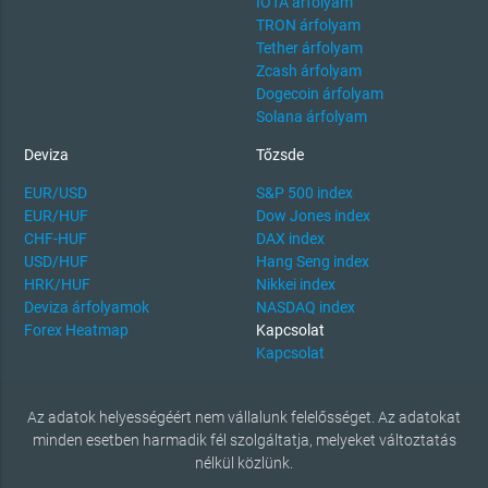
IOTA árfolyam
TRON árfolyam
Tether árfolyam
Zcash árfolyam
Dogecoin árfolyam
Solana árfolyam
Deviza
Tőzsde
EUR/USD
S&P 500 index
EUR/HUF
Dow Jones index
CHF-HUF
DAX index
USD/HUF
Hang Seng index
HRK/HUF
Nikkei index
Deviza árfolyamok
NASDAQ index
Forex Heatmap
Kapcsolat
Kapcsolat
Az adatok helyességéért nem vállalunk felelősséget. Az adatokat
minden esetben harmadik fél szolgáltatja, melyeket változtatás
nélkül közlünk.