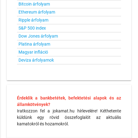
Bitcoin árfolyam
Ethereum árfolyam
Ripple árfolyam
S&P 500 index
Dow Jones árfolyam
Platina árfolyam
Magyar infláció
Deviza árfolyamok
Érdeklik a bankbetétek, befektetési alapok és az
államkötvények?
Iratkozzon fel a jokamat.hu hírlevelére! Kéthetente
küldünk egy rövid összefoglalót az aktuális
kamatokról és hozamokról.