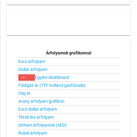
Árfolyamok grafikonnal
Euro árfolyam
Dollár árfolyam
->
Egyéni dashboard
Földgáz ár (TTF holland gáztőzsde)
Olaj ár
Arany árfolyam grafikon
Euró dollár árfolyam
Török líra árfolyam
Dirham árfolyamok (AED)
Rubel árfolyam