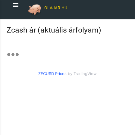
menu
OLAJAR.HU
Zcash ár (aktuális árfolyam)
ZECUSD Prices
by TradingView