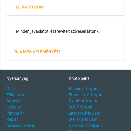
FELIRATKOZOM!
Minden javaslatot, észrevételt szívesen látunk!
ÍRJA MEG VÉLEMÉNYÉT!
Nyersanyag
Kripto pénz
Olaj ár
Bitcoin árfolyam
Földgáz ár
Ethereum árfolyam
Arany ár
Ripple árfolyam
Ezüst ár
EOS árfolyam
Platina ár
Litecoin árfolyam
Réz ár
Stellar árfolyam
Arabica kávé ár
Cardano árfolyam