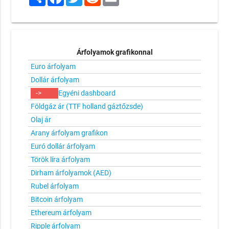
Árfolyamok grafikonnal
Euro árfolyam
Dollár árfolyam
->
Egyéni dashboard
Földgáz ár (TTF holland gáztőzsde)
Olaj ár
Arany árfolyam grafikon
Euró dollár árfolyam
Török líra árfolyam
Dirham árfolyamok (AED)
Rubel árfolyam
Bitcoin árfolyam
Ethereum árfolyam
Ripple árfolyam