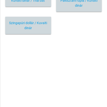
Kuvaiti dinár / Thai bát
Pakisztáni rúpia / Kuvaiti
dinár
Szingapúri dollár / Kuvaiti
dinár