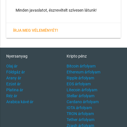
Minden javaslatot, észrevételt szívesen látunk!
ÍRJA MEG VÉLEMÉNYÉT!
Nyersanyag
Kripto pénz
Olaj ár
Bitcoin árfolyam
Földgáz ár
Ethereum árfolyam
Arany ár
Ripple árfolyam
Ezüst ár
EOS árfolyam
Platina ár
Litecoin árfolyam
Réz ár
Stellar árfolyam
Arabica kávé ár
Cardano árfolyam
IOTA árfolyam
TRON árfolyam
Tether árfolyam
Zcash árfolyam