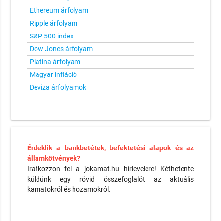
Ethereum árfolyam
Ripple árfolyam
S&P 500 index
Dow Jones árfolyam
Platina árfolyam
Magyar infláció
Deviza árfolyamok
Érdeklik a bankbetétek, befektetési alapok és az
államkötvények?
Iratkozzon fel a jokamat.hu hírlevelére! Kéthetente
küldünk egy rövid összefoglalót az aktuális
kamatokról és hozamokról.