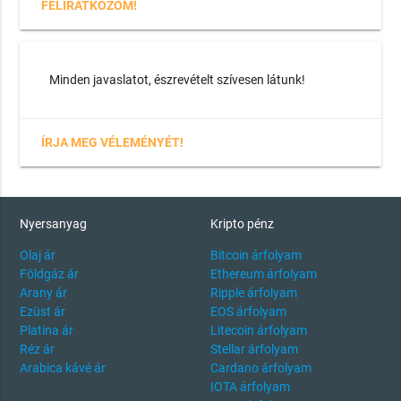
FELIRATKOZOM!
Minden javaslatot, észrevételt szívesen látunk!
ÍRJA MEG VÉLEMÉNYÉT!
Nyersanyag
Kripto pénz
Olaj ár
Bitcoin árfolyam
Földgáz ár
Ethereum árfolyam
Arany ár
Ripple árfolyam
Ezüst ár
EOS árfolyam
Platina ár
Litecoin árfolyam
Réz ár
Stellar árfolyam
Arabica kávé ár
Cardano árfolyam
IOTA árfolyam