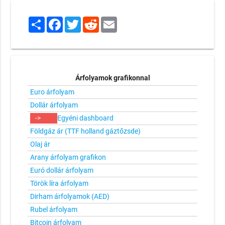
Share
Facebook
Twitter
Reddit
Email
Árfolyamok grafikonnal
Euro árfolyam
Dollár árfolyam
->
Egyéni dashboard
Földgáz ár (TTF holland gáztőzsde)
Olaj ár
Arany árfolyam grafikon
Euró dollár árfolyam
Török líra árfolyam
Dirham árfolyamok (AED)
Rubel árfolyam
Bitcoin árfolyam