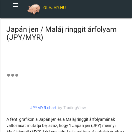
menu
OLAJAR.HU
Japán jen / Maláj ringgit árfolyam
(JPY/MYR)
JPYMYR chart
by TradingView
A fenti grafikon a Japán jen és a Maláj ringgit árfolyamának
változását mutatja be, azaz, hogy 1 Japán jen (JPY) mennyi
Maláj ringgit (MYR)-t ért egy adott pillanatban. Az utolsó érték az