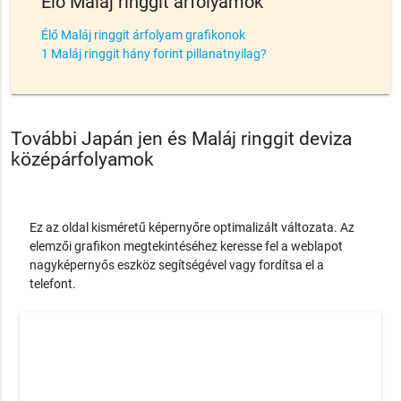
Élő Maláj ringgit árfolyamok
Élő Maláj ringgit árfolyam grafikonok
1 Maláj ringgit hány forint pillanatnyilag?
További Japán jen és Maláj ringgit deviza
középárfolyamok
Ez az oldal kisméretű képernyőre optimalizált változata. Az
elemzői grafikon megtekintéséhez keresse fel a weblapot
nagyképernyős eszköz segítségével vagy fordítsa el a
telefont.