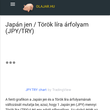
menu
OLAJAR.HU
Japán jen / Török líra árfolyam
(JPY/TRY)
JPYTRY chart
by TradingView
A fenti grafikon a Japán jen és a Török líra árfolyamának
változását mutatja be, azaz, hogy 1 Japán jen (JPY) mennyi
Török líra (TRY)-t ért egy adott pillanatban. Az utolsó érték az