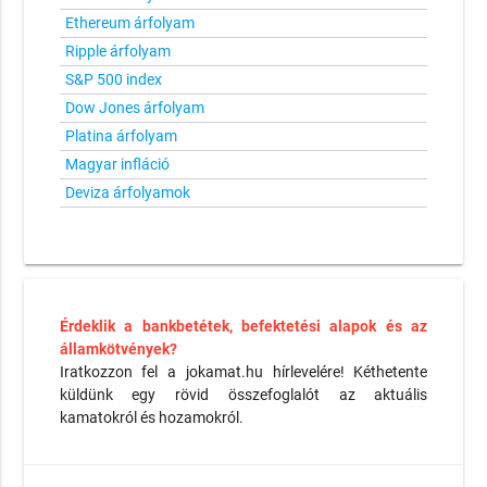
Ethereum árfolyam
Ripple árfolyam
S&P 500 index
Dow Jones árfolyam
Platina árfolyam
Magyar infláció
Deviza árfolyamok
Érdeklik a bankbetétek, befektetési alapok és az
államkötvények?
Iratkozzon fel a jokamat.hu hírlevelére! Kéthetente
küldünk egy rövid összefoglalót az aktuális
kamatokról és hozamokról.