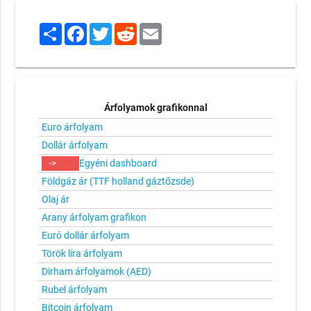
Share
Facebook
Twitter
Reddit
Email
Árfolyamok grafikonnal
Euro árfolyam
Dollár árfolyam
->
Egyéni dashboard
Földgáz ár (TTF holland gáztőzsde)
Olaj ár
Arany árfolyam grafikon
Euró dollár árfolyam
Török líra árfolyam
Dirham árfolyamok (AED)
Rubel árfolyam
Bitcoin árfolyam