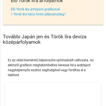
Élő Török líra árfolyamok
Élő Török líra árfolyam grafikonok
1 Török líra hány forint pillanatnyilag?
További Japán jen és Török líra deviza
középárfolyamok
Ez az oldal kisméretű képernyőre optimalizált változata. Az
elemzői grafikon megtekintéséhez keresse fel a weblapot
nagyképernyős eszköz segítségével vagy fordítsa el a
telefont.