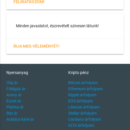
FELIRATKOZOM!
Minden javaslatot, észrevételt szívesen látunk!
ÍRJA MEG VÉLEMÉNYÉT!
Nyersanyag
Kripto pénz
Olaj ár
Bitcoin árfolyam
Földgáz ár
Ethereum árfolyam
Arany ár
Ripple árfolyam
Ezüst ár
EOS árfolyam
Platina ár
Litecoin árfolyam
Réz ár
Stellar árfolyam
Arabica kávé ár
Cardano árfolyam
IOTA árfolyam