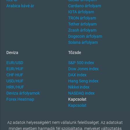
Arabica kávé ár
Cardano árfolyam
IOTA árfolyam
TRON árfolyam
Tether árfolyam
Zcash árfolyam
Dogecoin árfolyam
Solana árfolyam
Deviza
Tőzsde
EUR/USD
S&P 500 index
EUR/HUF
Dow Jones index
CHF-HUF
DAX index
USD/HUF
Hang Seng index
HRK/HUF
Nikkei index
Deviza árfolyamok
NASDAQ index
Forex Heatmap
Kapcsolat
Kapcsolat
Az adatok helyességéért nem vállalunk felelősséget. Az adatokat
minden esetben harmadik fél szolgáltatja, melyeket változtatás