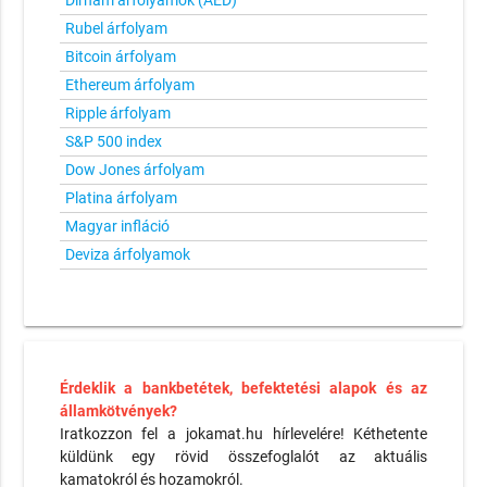
Dirham árfolyamok (AED)
Rubel árfolyam
Bitcoin árfolyam
Ethereum árfolyam
Ripple árfolyam
S&P 500 index
Dow Jones árfolyam
Platina árfolyam
Magyar infláció
Deviza árfolyamok
Érdeklik a bankbetétek, befektetési alapok és az
államkötvények?
Iratkozzon fel a jokamat.hu hírlevelére! Kéthetente
küldünk egy rövid összefoglalót az aktuális
kamatokról és hozamokról.