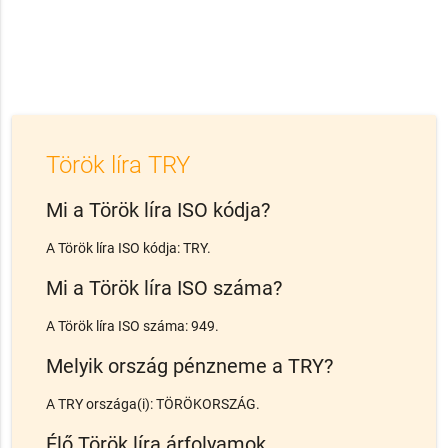
Török líra TRY
Mi a Török líra ISO kódja?
A Török líra ISO kódja: TRY.
Mi a Török líra ISO száma?
A Török líra ISO száma: 949.
Melyik ország pénzneme a TRY?
A TRY országa(i): TÖRÖKORSZÁG.
Élő Török líra árfolyamok