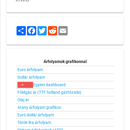
Hirdetés
Share
Facebook
Twitter
Reddit
Email
Árfolyamok grafikonnal
Euro árfolyam
Dollár árfolyam
->
Egyéni dashboard
Földgáz ár (TTF holland gáztőzsde)
Olaj ár
Arany árfolyam grafikon
Euró dollár árfolyam
Török líra árfolyam