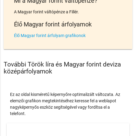
Mi a Magyar forint váltópénze?
A Magyar forint váltópénze a Fillér.
Élő Magyar forint árfolyamok
Élő Magyar forint árfolyam grafikonok
További Török líra és Magyar forint deviza
középárfolyamok
Ez az oldal kisméretű képernyőre optimalizált változata. Az
elemzői grafikon megtekintéséhez keresse fel a weblapot
nagyképernyős eszköz segítségével vagy fordítsa el a
telefont.