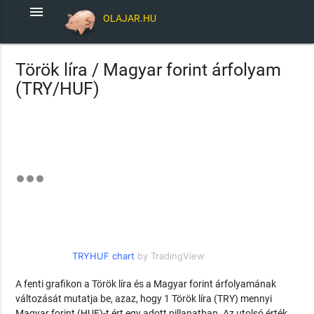
menu
OLAJAR.HU
Török líra / Magyar forint árfolyam
(TRY/HUF)
TRYHUF chart
by TradingView
A fenti grafikon a Török líra és a Magyar forint árfolyamának
változását mutatja be, azaz, hogy 1 Török líra (TRY) mennyi
Magyar forint (HUF)-t ért egy adott pillanatban. Az utolsó érték