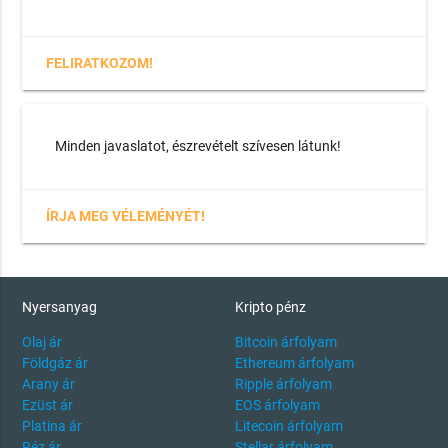
FELIRATKOZOM!
Minden javaslatot, észrevételt szívesen látunk!
ÍRJA MEG VÉLEMÉNYÉT!
Nyersanyag
Kripto pénz
Olaj ár
Bitcoin árfolyam
Földgáz ár
Ethereum árfolyam
Arany ár
Ripple árfolyam
Ezüst ár
EOS árfolyam
Platina ár
Litecoin árfolyam
Réz ár
Stellar árfolyam