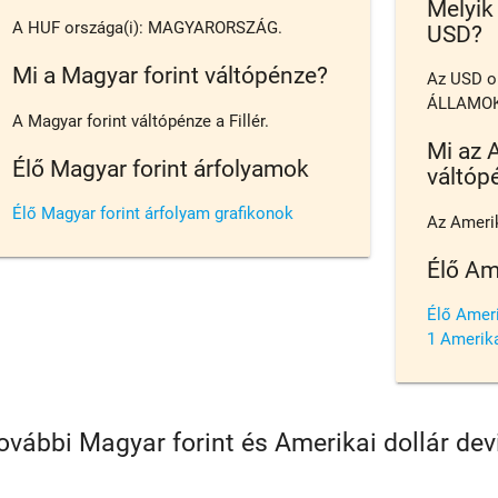
Melyik
A HUF országa(i): MAGYARORSZÁG.
USD?
Mi a Magyar forint váltópénze?
Az USD o
ÁLLAMOK
A Magyar forint váltópénze a Fillér.
Mi az A
Élő Magyar forint árfolyamok
váltóp
Élő Magyar forint árfolyam grafikonok
Az Amerik
Élő Am
Élő Ameri
1 Amerikai
ovábbi Magyar forint és Amerikai dollár de