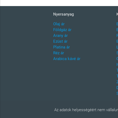
Nyersanyag
Olaj ár
Földgáz ár
Arany ár
Ezüst ár
Platina ár
Réz ár
Arabica kávé ár
Az adatok helyességéért nem vállalun