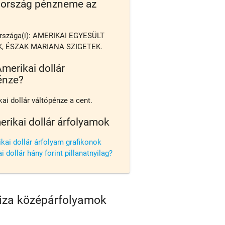
 ország pénzneme az
rszága(i): AMERIKAI EGYESÜLT
, ÉSZAK MARIANA SZIGETEK.
merikai dollár
énze?
ai dollár váltópénze a cent.
erikai dollár árfolyamok
kai dollár árfolyam grafikonok
 dollár hány forint pillanatnyilag?
viza középárfolyamok