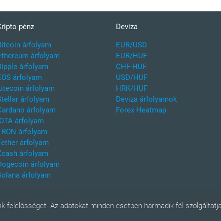
Kripto pénz
Deviza
Bitcoin árfolyam
EUR/USD
Ethereum árfolyam
EUR/HUF
Ripple árfolyam
CHF-HUF
EOS árfolyam
USD/HUF
Litecoin árfolyam
HRK/HUF
Stellar árfolyam
Deviza árfolyamok
Cardano árfolyam
Forex Heatmap
IOTA árfolyam
TRON árfolyam
Tether árfolyam
Zcash árfolyam
Dogecoin árfolyam
Solana árfolyam
k felelősséget. Az adatokat minden esetben harmadik fél szolgáltatja,