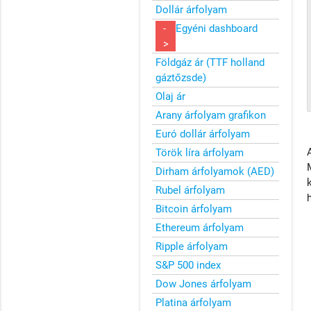
Dollár árfolyam
-
Egyéni dashboard
>
Földgáz ár (TTF holland
gáztőzsde)
Olaj ár
Arany árfolyam grafikon
Euró dollár árfolyam
Török líra árfolyam
Dirham árfolyamok (AED)
Rubel árfolyam
Bitcoin árfolyam
Ethereum árfolyam
Ripple árfolyam
S&P 500 index
Dow Jones árfolyam
Platina árfolyam