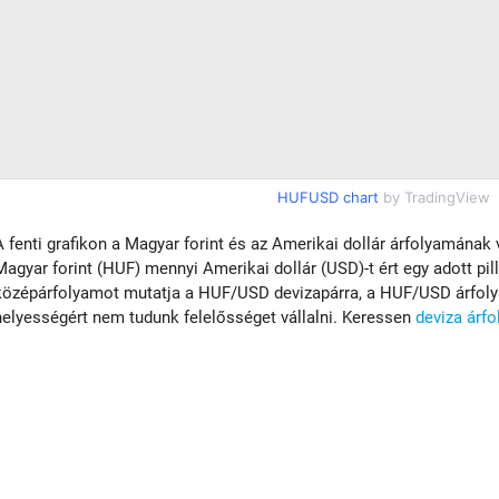
HUFUSD chart
by TradingView
A fenti grafikon a Magyar forint és az Amerikai dollár árfolyamának 
Magyar forint (HUF) mennyi Amerikai dollár (USD)-t ért egy adott pil
középárfolyamot mutatja a HUF/USD devizapárra, a HUF/USD árfolya
helyességért nem tudunk felelősséget vállalni. Keressen
deviza árf