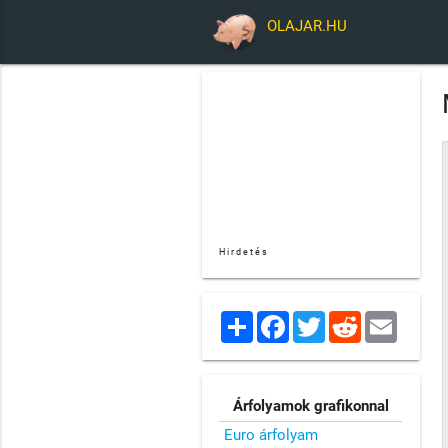
OLAJAR.HU
Hirdetés
Share
Facebook
Twitter
Reddit
Email
Árfolyamok grafikonnal
Euro árfolyam