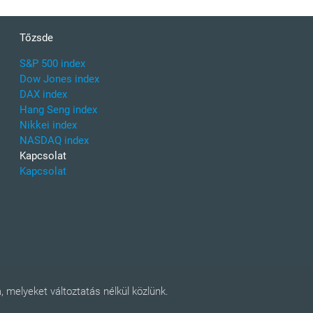
Tőzsde
S&P 500 index
Dow Jones index
DAX index
Hang Seng index
Nikkei index
NASDAQ index
Kapcsolat
Kapcsolat
 melyeket változtatás nélkül közlünk.