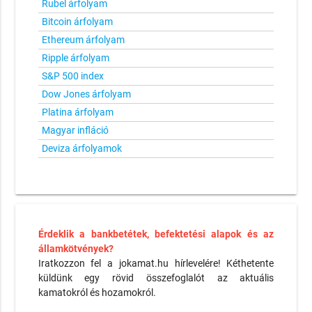
Rubel árfolyam
Bitcoin árfolyam
Ethereum árfolyam
Ripple árfolyam
S&P 500 index
Dow Jones árfolyam
Platina árfolyam
Magyar infláció
Deviza árfolyamok
Érdeklik a bankbetétek, befektetési alapok és az
államkötvények?
Iratkozzon fel a jokamat.hu hírlevelére! Kéthetente
küldünk egy rövid összefoglalót az aktuális
kamatokról és hozamokról.