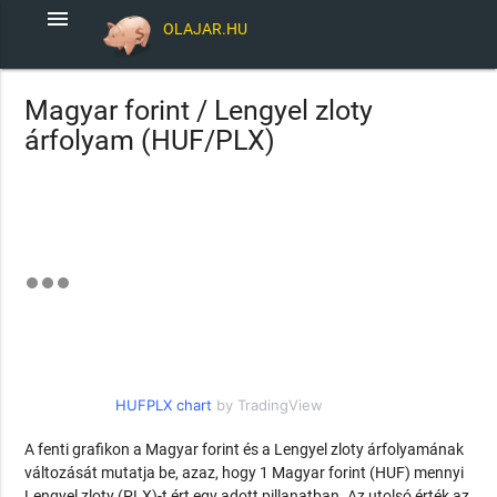
menu
OLAJAR.HU
Magyar forint / Lengyel zloty
árfolyam (HUF/PLX)
HUFPLX chart
by TradingView
A fenti grafikon a Magyar forint és a Lengyel zloty árfolyamának
változását mutatja be, azaz, hogy 1 Magyar forint (HUF) mennyi
Lengyel zloty (PLX)-t ért egy adott pillanatban. Az utolsó érték az