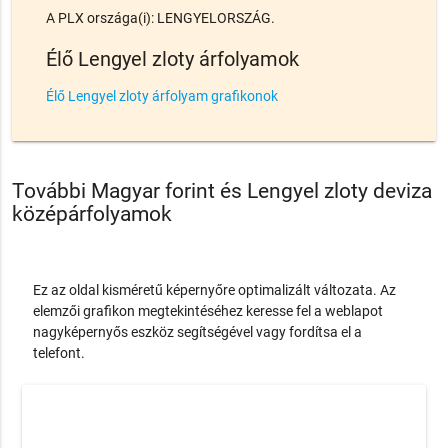
A PLX országa(i): LENGYELORSZÁG.
Élő Lengyel zloty árfolyamok
Élő Lengyel zloty árfolyam grafikonok
További Magyar forint és Lengyel zloty deviza
középárfolyamok
Ez az oldal kisméretű képernyőre optimalizált változata. Az
elemzői grafikon megtekintéséhez keresse fel a weblapot
nagyképernyős eszköz segítségével vagy fordítsa el a
telefont.