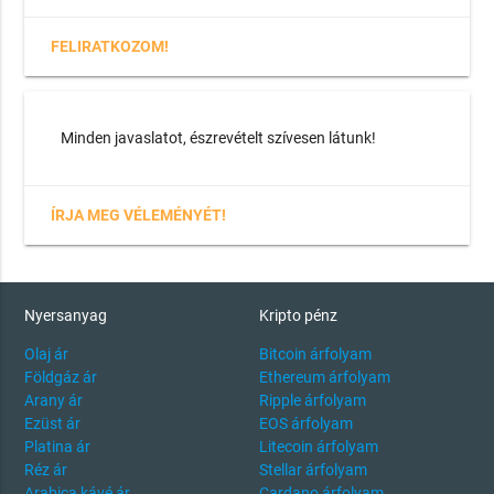
FELIRATKOZOM!
Minden javaslatot, észrevételt szívesen látunk!
ÍRJA MEG VÉLEMÉNYÉT!
Nyersanyag
Kripto pénz
Olaj ár
Bitcoin árfolyam
Földgáz ár
Ethereum árfolyam
Arany ár
Ripple árfolyam
Ezüst ár
EOS árfolyam
Platina ár
Litecoin árfolyam
Réz ár
Stellar árfolyam
Arabica kávé ár
Cardano árfolyam