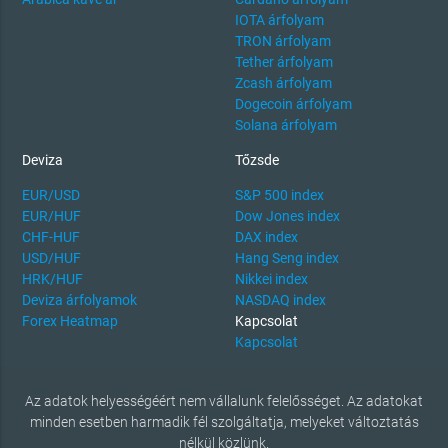
IOTA árfolyam
TRON árfolyam
Tether árfolyam
Zcash árfolyam
Dogecoin árfolyam
Solana árfolyam
Deviza
Tőzsde
EUR/USD
S&P 500 index
EUR/HUF
Dow Jones index
CHF-HUF
DAX index
USD/HUF
Hang Seng index
HRK/HUF
Nikkei index
Deviza árfolyamok
NASDAQ index
Forex Heatmap
Kapcsolat
Kapcsolat
Az adatok helyességéért nem vállalunk felelősséget. Az adatokat
minden esetben harmadik fél szolgáltatja, melyeket változtatás
nélkül közlünk.