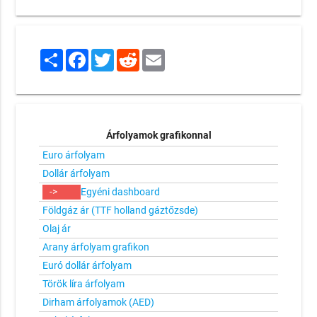
Share
Facebook
Twitter
Reddit
Email
Árfolyamok grafikonnal
Euro árfolyam
Dollár árfolyam
->
Egyéni dashboard
Földgáz ár (TTF holland gáztőzsde)
Olaj ár
Arany árfolyam grafikon
Euró dollár árfolyam
Török líra árfolyam
Dirham árfolyamok (AED)