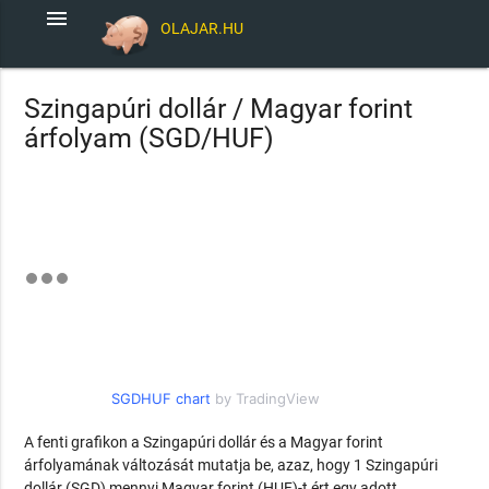
menu
OLAJAR.HU
Szingapúri dollár / Magyar forint
árfolyam (SGD/HUF)
SGDHUF chart
by TradingView
A fenti grafikon a Szingapúri dollár és a Magyar forint
árfolyamának változását mutatja be, azaz, hogy 1 Szingapúri
dollár (SGD) mennyi Magyar forint (HUF)-t ért egy adott