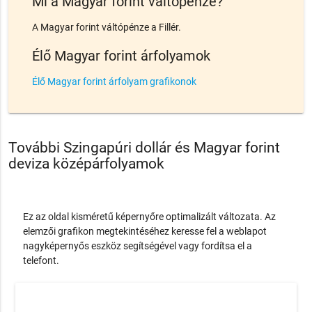
Mi a Magyar forint váltópénze?
A Magyar forint váltópénze a Fillér.
Élő Magyar forint árfolyamok
Élő Magyar forint árfolyam grafikonok
További Szingapúri dollár és Magyar forint
deviza középárfolyamok
Ez az oldal kisméretű képernyőre optimalizált változata. Az
elemzői grafikon megtekintéséhez keresse fel a weblapot
nagyképernyős eszköz segítségével vagy fordítsa el a
telefont.