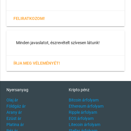
FELIRATKOZOM!
Minden javaslatot, észrevételt szívesen látunk!
ÍRJA MEG VÉLEMÉNYÉT!
Nyersanyag
Kripto pénz
Olaj ár
Bitcoin árfolyam
Földgáz ár
Ethereum árfolyam
Arany ár
Ripple árfolyam
Ezüst ár
EOS árfolyam
Platina ár
Litecoin árfolyam
Réz ár
Stellar árfolyam