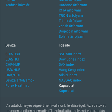
Arabica kávé ár
Cardano árfolyam
IOTA árfolyam
TRON árfolyam
Tether árfolyam
Zcash árfolyam
Dogecoin árfolyam
Solana árfolyam
Deviza
Tőzsde
EUR/USD
S&P 500 index
EUR/HUF
Dow Jones index
CHF-HUF
DAX index
USD/HUF
Hang Seng index
HRK/HUF
Nikkei index
Deviza árfolyamok
NASDAQ index
Forex Heatmap
Kapcsolat
Kapcsolat
Az adatok helyességéért nem vállalunk felelősséget. Az adatokat
minden esetben harmadik fél szolgáltatja, melyeket változtatás