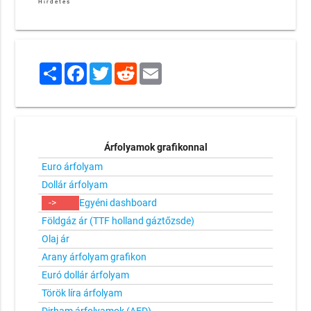
Hirdetés
Share
Facebook
Twitter
Reddit
Email
Árfolyamok grafikonnal
Euro árfolyam
Dollár árfolyam
->
Egyéni dashboard
Földgáz ár (TTF holland gáztőzsde)
Olaj ár
Arany árfolyam grafikon
Euró dollár árfolyam
Török líra árfolyam