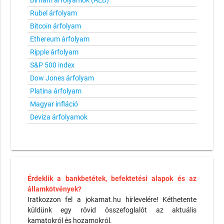
Dirham árfolyamok (AED)
Rubel árfolyam
Bitcoin árfolyam
Ethereum árfolyam
Ripple árfolyam
S&P 500 index
Dow Jones árfolyam
Platina árfolyam
Magyar infláció
Deviza árfolyamok
Érdeklik a bankbetétek, befektetési alapok és az
államkötvények?
Iratkozzon fel a jokamat.hu hírlevelére! Kéthetente
küldünk egy rövid összefoglalót az aktuális
kamatokról és hozamokról.