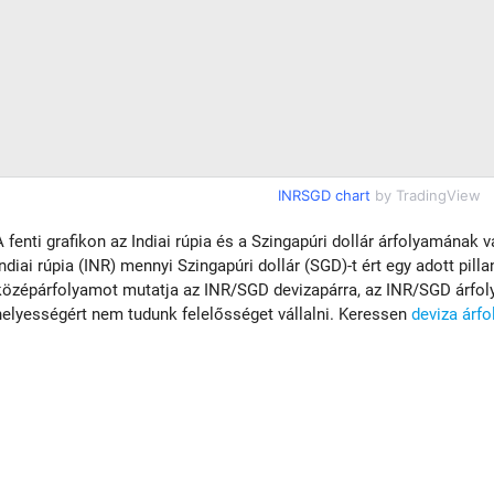
INRSGD chart
by TradingView
A fenti grafikon az Indiai rúpia és a Szingapúri dollár árfolyamának 
Indiai rúpia (INR) mennyi Szingapúri dollár (SGD)-t ért egy adott pill
középárfolyamot mutatja az INR/SGD devizapárra, az INR/SGD árfoly
helyességért nem tudunk felelősséget vállalni. Keressen
deviza árf