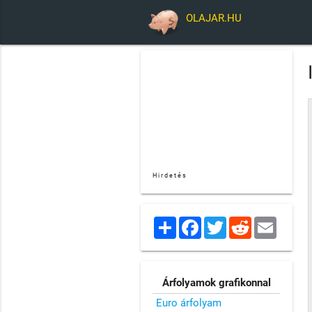
OLAJAR.HU
Hirdetés
Share
Facebook
Twitter
Reddit
Email
Árfolyamok grafikonnal
Euro árfolyam