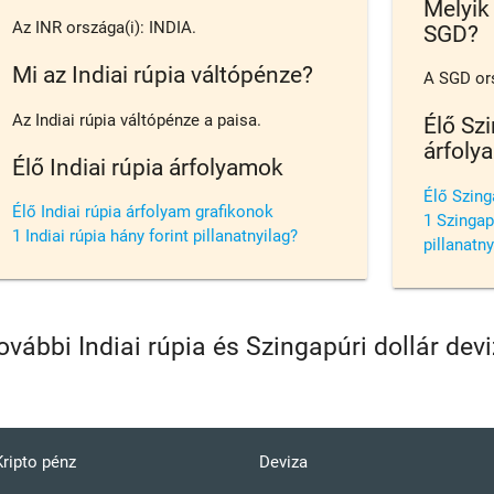
Melyik
Az INR országa(i): INDIA.
SGD?
Mi az Indiai rúpia váltópénze?
A SGD or
Az Indiai rúpia váltópénze a paisa.
Élő Szi
árfoly
Élő Indiai rúpia árfolyamok
Élő Szing
Élő Indiai rúpia árfolyam grafikonok
1 Szingapú
1 Indiai rúpia hány forint pillanatnyilag?
pillanatny
ovábbi Indiai rúpia és Szingapúri dollár de
Kripto pénz
Deviza