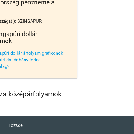
 ország pénzneme a
szága(i): SZINGAPÚR.
ngapúri dollár
amok
apúri dollár árfolyam grafikonok
ri dollár hány forint
ilag?
viza középárfolyamok
Tőzsde