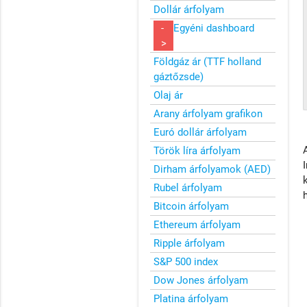
Dollár árfolyam
-
Egyéni dashboard
>
Földgáz ár (TTF holland
gáztőzsde)
Olaj ár
Arany árfolyam grafikon
Euró dollár árfolyam
Török líra árfolyam
Dirham árfolyamok (AED)
Rubel árfolyam
Bitcoin árfolyam
Ethereum árfolyam
Ripple árfolyam
S&P 500 index
Dow Jones árfolyam
Platina árfolyam