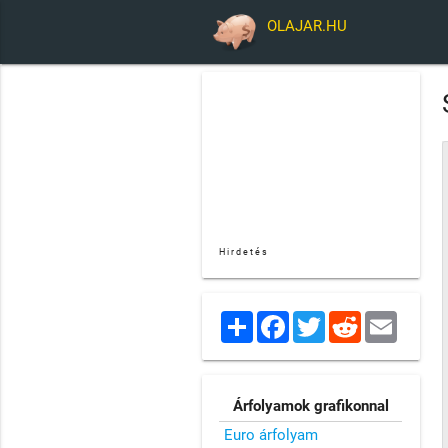
OLAJAR.HU
Hirdetés
Share
Facebook
Twitter
Reddit
Email
Árfolyamok grafikonnal
Euro árfolyam