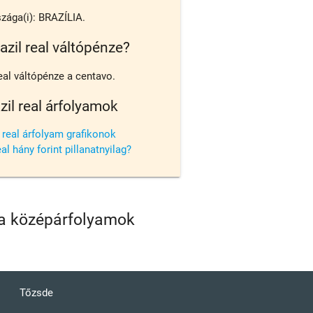
zága(i): BRAZÍLIA.
azil real váltópénze?
real váltópénze a centavo.
zil real árfolyamok
l real árfolyam grafikonok
eal hány forint pillanatnyilag?
iza középárfolyamok
Tőzsde