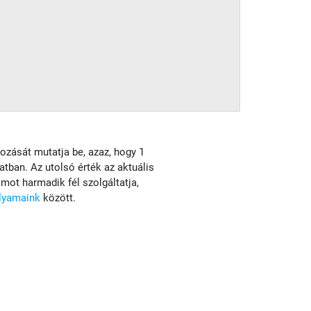
ltozását mutatja be, azaz, hogy 1
natban. Az utolsó érték az aktuális
ot harmadik fél szolgáltatja,
olyamaink
között.