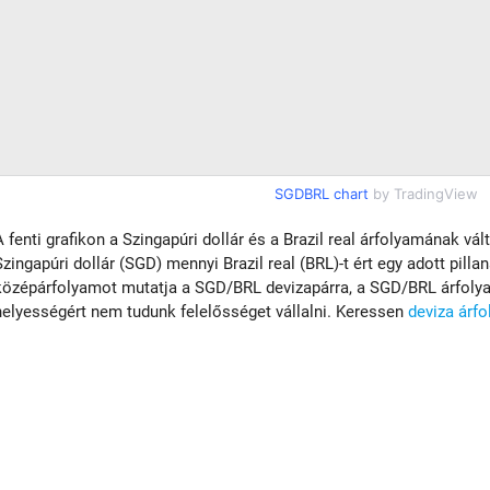
SGDBRL chart
by TradingView
A fenti grafikon a Szingapúri dollár és a Brazil real árfolyamának vá
Szingapúri dollár (SGD) mennyi Brazil real (BRL)-t ért egy adott pilla
középárfolyamot mutatja a SGD/BRL devizapárra, a SGD/BRL árfolyam
helyességért nem tudunk felelősséget vállalni. Keressen
deviza árf