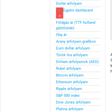
Dollár árfolyam
-
Egyéni dashboard
>
Földgáz ár (TTF holland
gáztőzsde)
Olaj ár
Arany árfolyam grafikon
Euró dollár árfolyam
Török líra árfolyam
Dirham árfolyamok (AED)
Rubel árfolyam
Bitcoin árfolyam
Ethereum árfolyam
Ripple árfolyam
S&P 500 index
Dow Jones árfolyam
Platina árfolyam