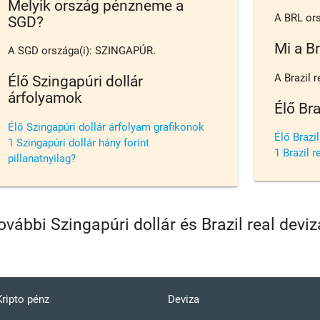
Melyik ország pénzneme a
A BRL ors
SGD?
Mi a Br
A SGD országa(i): SZINGAPÚR.
A Brazil 
Élő Szingapúri dollár
árfolyamok
Élő Bra
Élő Szingapúri dollár árfolyam grafikonok
Élő Brazi
1 Szingapúri dollár hány forint
1 Brazil r
pillanatnyilag?
ovábbi Szingapúri dollár és Brazil real dev
Kripto pénz
Deviza