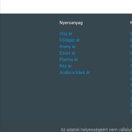
Nyersanyag
Olaj ár
Földgáz ár
Arany ár
Ezüst ár
Platina ár
Réz ár
Arabica kávé ár
Az adatok helyességéért nem vállalun