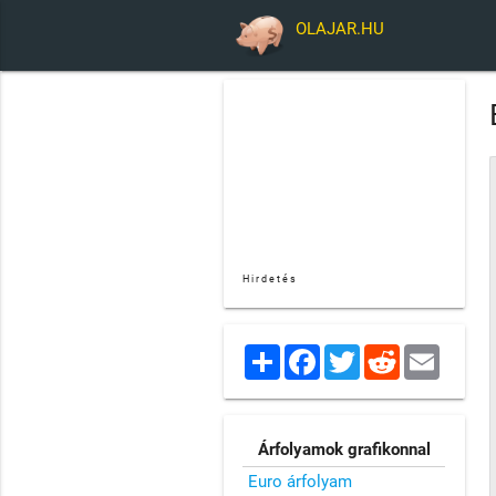
OLAJAR.HU
Hirdetés
Share
Facebook
Twitter
Reddit
Email
Árfolyamok grafikonnal
Euro árfolyam