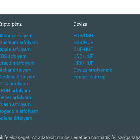
Kripto pénz
Deviza
Bitcoin árfolyam
EUR/USD
Ethereum árfolyam
EUR/HUF
Ripple árfolyam
CHF-HUF
EOS árfolyam
USD/HUF
Litecoin árfolyam
HRK/HUF
Stellar árfolyam
Deviza árfolyamok
Cardano árfolyam
Forex Heatmap
IOTA árfolyam
TRON árfolyam
Tether árfolyam
Zcash árfolyam
Dogecoin árfolyam
Solana árfolyam
k felelősséget. Az adatokat minden esetben harmadik fél szolgáltatja,