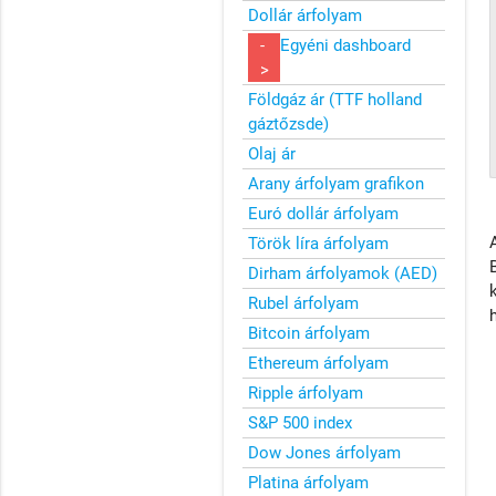
Dollár árfolyam
-
Egyéni dashboard
>
Földgáz ár (TTF holland
gáztőzsde)
Olaj ár
Arany árfolyam grafikon
Euró dollár árfolyam
Török líra árfolyam
Dirham árfolyamok (AED)
Rubel árfolyam
Bitcoin árfolyam
Ethereum árfolyam
Ripple árfolyam
S&P 500 index
Dow Jones árfolyam
Platina árfolyam