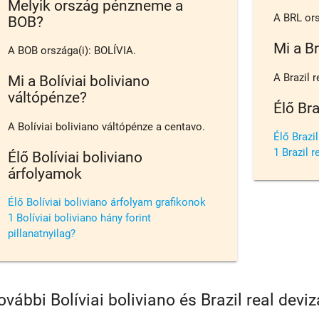
Melyik ország pénzneme a
A BRL ors
BOB?
Mi a Br
A BOB országa(i): BOLÍVIA.
A Brazil 
Mi a Bolíviai boliviano
váltópénze?
Élő Bra
A Bolíviai boliviano váltópénze a centavo.
Élő Brazi
1 Brazil r
Élő Bolíviai boliviano
árfolyamok
Élő Bolíviai boliviano árfolyam grafikonok
1 Bolíviai boliviano hány forint
pillanatnyilag?
ovábbi Bolíviai boliviano és Brazil real dev