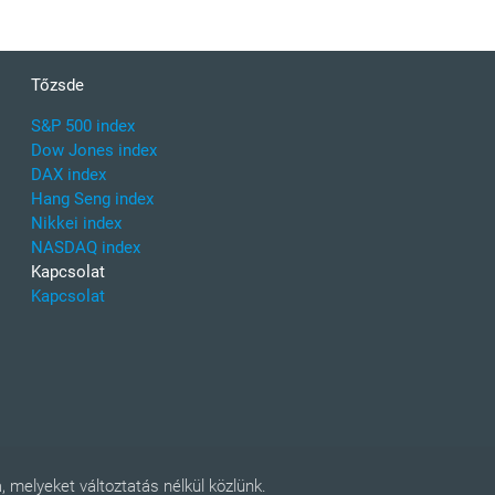
Tőzsde
S&P 500 index
Dow Jones index
DAX index
Hang Seng index
Nikkei index
NASDAQ index
Kapcsolat
Kapcsolat
 melyeket változtatás nélkül közlünk.