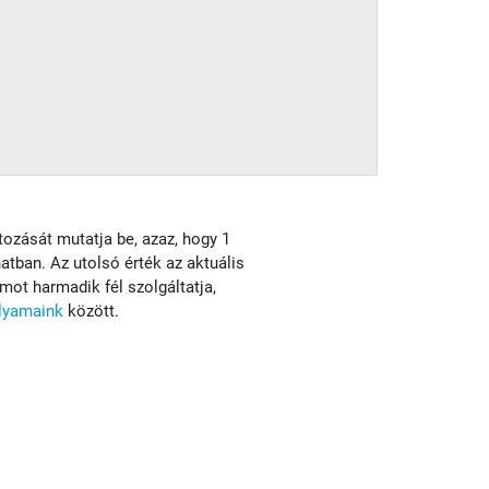
ltozását mutatja be, azaz, hogy 1
anatban. Az utolsó érték az aktuális
ot harmadik fél szolgáltatja,
olyamaink
között.