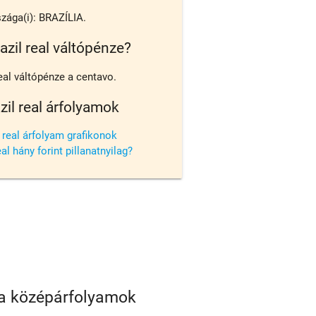
zága(i): BRAZÍLIA.
azil real váltópénze?
real váltópénze a centavo.
zil real árfolyamok
l real árfolyam grafikonok
eal hány forint pillanatnyilag?
iza középárfolyamok