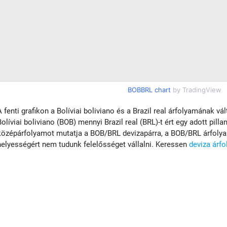
BOBBRL chart
by TradingView
A fenti grafikon a Bolíviai boliviano és a Brazil real árfolyamának vá
Bolíviai boliviano (BOB) mennyi Brazil real (BRL)-t ért egy adott pill
középárfolyamot mutatja a BOB/BRL devizapárra, a BOB/BRL árfolyam
helyességért nem tudunk felelősséget vállalni. Keressen
deviza árf