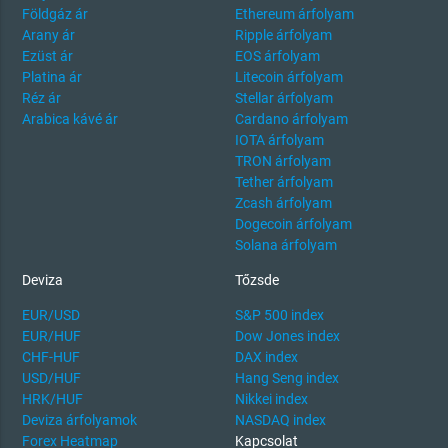
Földgáz ár
Ethereum árfolyam
Arany ár
Ripple árfolyam
Ezüst ár
EOS árfolyam
Platina ár
Litecoin árfolyam
Réz ár
Stellar árfolyam
Arabica kávé ár
Cardano árfolyam
IOTA árfolyam
TRON árfolyam
Tether árfolyam
Zcash árfolyam
Dogecoin árfolyam
Solana árfolyam
Deviza
Tőzsde
EUR/USD
S&P 500 index
EUR/HUF
Dow Jones index
CHF-HUF
DAX index
USD/HUF
Hang Seng index
HRK/HUF
Nikkei index
Deviza árfolyamok
NASDAQ index
Forex Heatmap
Kapcsolat