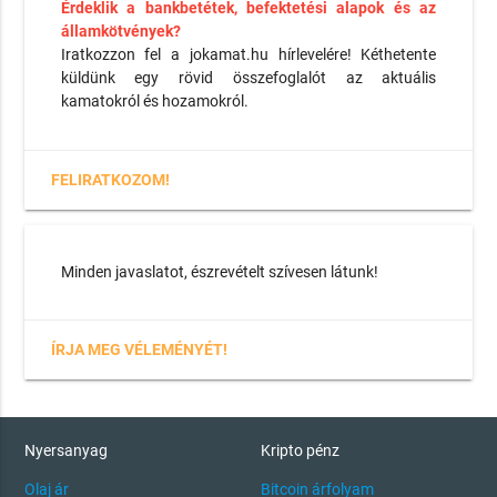
Érdeklik a bankbetétek, befektetési alapok és az
államkötvények?
Iratkozzon fel a jokamat.hu hírlevelére! Kéthetente
küldünk egy rövid összefoglalót az aktuális
kamatokról és hozamokról.
FELIRATKOZOM!
Minden javaslatot, észrevételt szívesen látunk!
ÍRJA MEG VÉLEMÉNYÉT!
Nyersanyag
Kripto pénz
Olaj ár
Bitcoin árfolyam