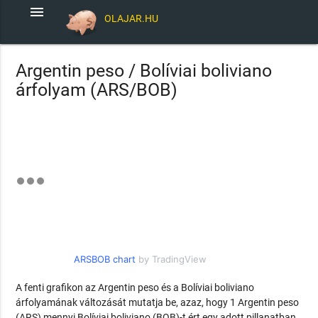
menu
OLAJAR.HU
Argentin peso / Bolíviai boliviano
árfolyam (ARS/BOB)
ARSBOB chart
by TradingView
A fenti grafikon az Argentin peso és a Bolíviai boliviano
árfolyamának változását mutatja be, azaz, hogy 1 Argentin peso
(ARS) mennyi Bolíviai boliviano (BOB)-t ért egy adott pillanatban.