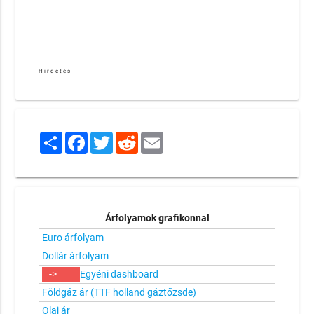
Hirdetés
Share
Facebook
Twitter
Reddit
Email
Árfolyamok grafikonnal
Euro árfolyam
Dollár árfolyam
->
Egyéni dashboard
Földgáz ár (TTF holland gáztőzsde)
Olaj ár