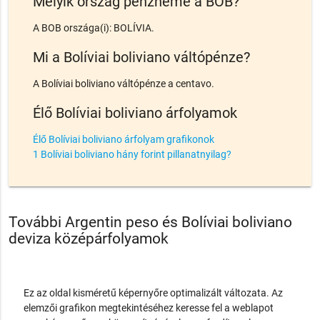
Melyik ország pénzneme a BOB?
A BOB országa(i): BOLÍVIA.
Mi a Bolíviai boliviano váltópénze?
A Bolíviai boliviano váltópénze a centavo.
Élő Bolíviai boliviano árfolyamok
Élő Bolíviai boliviano árfolyam grafikonok
1 Bolíviai boliviano hány forint pillanatnyilag?
További Argentin peso és Bolíviai boliviano
deviza középárfolyamok
Ez az oldal kisméretű képernyőre optimalizált változata. Az
elemzői grafikon megtekintéséhez keresse fel a weblapot