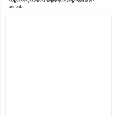
nagyképernyős eszköz segítségével vagy fordítsa el a
telefont.