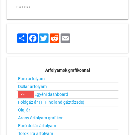
Hirdetés
Share
Facebook
Twitter
Reddit
Email
Árfolyamok grafikonnal
Euro árfolyam
Dollár árfolyam
->
Egyéni dashboard
Földgáz ár (TTF holland gáztőzsde)
Olaj ár
Arany árfolyam grafikon
Euró dollár árfolyam
Török líra árfolyam