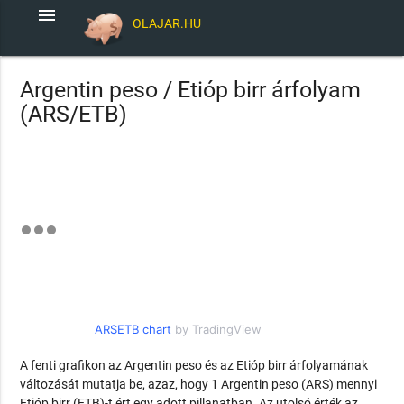
menu
OLAJAR.HU
Argentin peso / Etióp birr árfolyam
(ARS/ETB)
ARSETB chart
by TradingView
A fenti grafikon az Argentin peso és az Etióp birr árfolyamának
változását mutatja be, azaz, hogy 1 Argentin peso (ARS) mennyi
Etióp birr (ETB)-t ért egy adott pillanatban. Az utolsó érték az