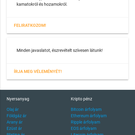
kamatokról és hozamokról.
FELIRATKOZOM!
Minden javaslatot, észrevételt szívesen látunk!
ÍRJA MEG VÉLEMÉNYÉT!
Nyersanyag
Kripto pénz
Olaj ár
Bitcoin árfolyam
Földgáz ár
Ethereum árfolyam
Arany ár
Ripple árfolyam
Ezüst ár
EOS árfolyam
Platina ár
Litecoin árfolyam