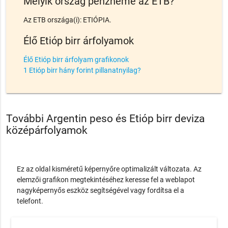
Melyik ország pénzneme az ETB?
Az ETB országa(i): ETIÓPIA.
Élő Etióp birr árfolyamok
Élő Etióp birr árfolyam grafikonok
1 Etióp birr hány forint pillanatnyilag?
További Argentin peso és Etióp birr deviza
középárfolyamok
Ez az oldal kisméretű képernyőre optimalizált változata. Az
elemzői grafikon megtekintéséhez keresse fel a weblapot
nagyképernyős eszköz segítségével vagy fordítsa el a
telefont.