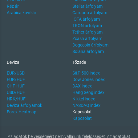
Réz ár
Stellar árfolyam
Arabica kávé ár
Cardano árfolyam
IOTA árfolyam
TRON árfolyam
Tether árfolyam
Zcash árfolyam
Dogecoin árfolyam
Solana árfolyam
Deviza
Tőzsde
EUR/USD
S&P 500 index
EUR/HUF
Dow Jones index
CHF-HUF
DAX index
USD/HUF
Hang Seng index
HRK/HUF
Nikkei index
Deviza árfolyamok
NASDAQ index
Forex Heatmap
Kapcsolat
Kapcsolat
Az adatok helyességéért nem vállalunk felelősséget. Az adatokat