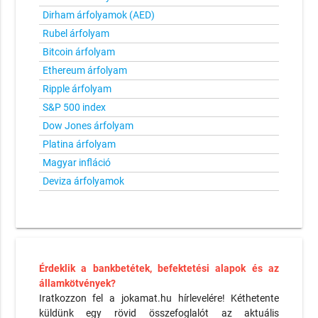
Dirham árfolyamok (AED)
Rubel árfolyam
Bitcoin árfolyam
Ethereum árfolyam
Ripple árfolyam
S&P 500 index
Dow Jones árfolyam
Platina árfolyam
Magyar infláció
Deviza árfolyamok
Érdeklik a bankbetétek, befektetési alapok és az
államkötvények?
Iratkozzon fel a jokamat.hu hírlevelére! Kéthetente
küldünk egy rövid összefoglalót az aktuális