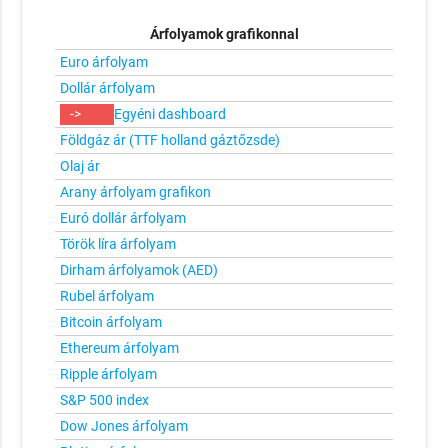
Árfolyamok grafikonnal
Euro árfolyam
Dollár árfolyam
->
Egyéni dashboard
Földgáz ár (TTF holland gáztőzsde)
Olaj ár
Arany árfolyam grafikon
Euró dollár árfolyam
Török líra árfolyam
Dirham árfolyamok (AED)
Rubel árfolyam
Bitcoin árfolyam
Ethereum árfolyam
Ripple árfolyam
S&P 500 index
Dow Jones árfolyam