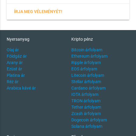
ÍRJA MEG VÉLEMÉNYÉT!
Nyersanyag
Kripto pénz
Olaj ár
Bitcoin árfolyam
Földgáz ár
Ethereum árfolyam
Arany ár
Ripple árfolyam
Ezüst ár
EOS árfolyam
Platina ár
Litecoin árfolyam
Réz ár
Stellar árfolyam
Arabica kávé ár
Cardano árfolyam
IOTA árfolyam
TRON árfolyam
Tether árfolyam
Zcash árfolyam
Dogecoin árfolyam
Solana árfolyam