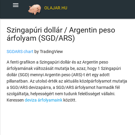
menu
OLAJAR.HU
Szingapúri dollár / Argentin peso
árfolyam (SGD/ARS)
SGDARS chart
by TradingView
A fenti grafikon a Szingapúri dollár és az Argentin peso
árfolyamának változását mutatja be, azaz, hogy 1 Szingapúri
dollár (SGD) mennyi Argentin peso (ARS)-t ért egy adott
pillanatban. Az utolsó érték az aktuális középárfolyamot mutatja
a SGD/ARS devizapárra, a SGD/ARS árfolyamot harmadik fél
szolgáltatja, helyességért nem tudunk felelősséget vállalni.
Keressen
deviza árfolyamaink
között.