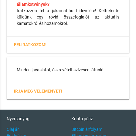
államkötvények?
Iratkozzon fel a jokamat.hu hírlevelére! Kéthetente
küldünk egy rövid összefoglalót az aktuális
kamatokról és hozamokról.
FELIRATKOZOM!
Minden javaslatot, észrevételt szívesen látunk!
ÍRJA MEG VÉLEMÉNYÉT!
Nyersanyag
Kripto pénz
Olaj ár
Bitcoin árfolyam
Földgáz ár
Ethereum árfolyam