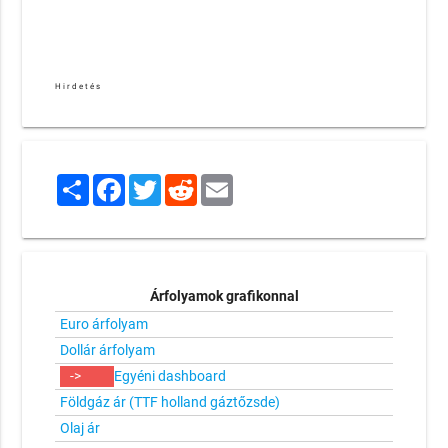
Hirdetés
Share
Facebook
Twitter
Reddit
Email
Árfolyamok grafikonnal
Euro árfolyam
Dollár árfolyam
->
Egyéni dashboard
Földgáz ár (TTF holland gáztőzsde)
Olaj ár