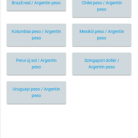
Brazil real / Argentin peso
Chilei peso / Argentin
peso
Kolumbiai peso / Argentin
Mexikói peso / Argentin
peso
peso
Perui új sol / Argentin
Szingapúri dollár /
peso
Argentin peso
Uruguayi peso / Argentin
peso