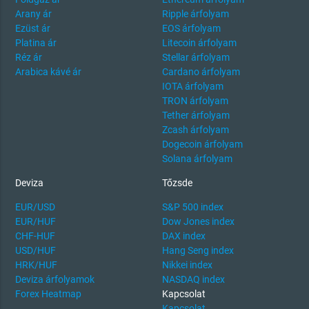
Arany ár
Ripple árfolyam
Ezüst ár
EOS árfolyam
Platina ár
Litecoin árfolyam
Réz ár
Stellar árfolyam
Arabica kávé ár
Cardano árfolyam
IOTA árfolyam
TRON árfolyam
Tether árfolyam
Zcash árfolyam
Dogecoin árfolyam
Solana árfolyam
Deviza
Tőzsde
EUR/USD
S&P 500 index
EUR/HUF
Dow Jones index
CHF-HUF
DAX index
USD/HUF
Hang Seng index
HRK/HUF
Nikkei index
Deviza árfolyamok
NASDAQ index
Forex Heatmap
Kapcsolat
Kapcsolat