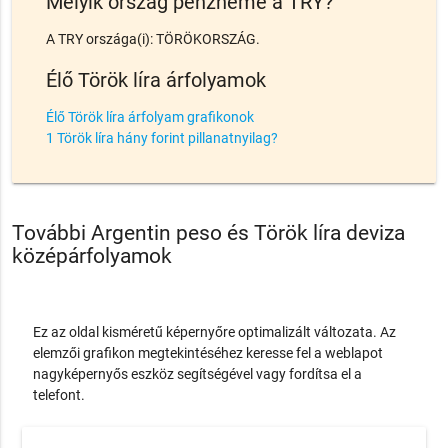
Melyik ország pénzneme a TRY?
A TRY országa(i): TÖRÖKORSZÁG.
Élő Török líra árfolyamok
Élő Török líra árfolyam grafikonok
1 Török líra hány forint pillanatnyilag?
További Argentin peso és Török líra deviza
középárfolyamok
Ez az oldal kisméretű képernyőre optimalizált változata. Az
elemzői grafikon megtekintéséhez keresse fel a weblapot
nagyképernyős eszköz segítségével vagy fordítsa el a
telefont.