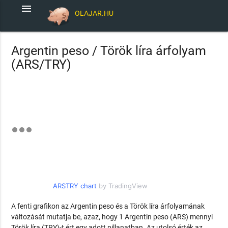
menu
OLAJAR.HU
Argentin peso / Török líra árfolyam
(ARS/TRY)
ARSTRY chart
by TradingView
A fenti grafikon az Argentin peso és a Török líra árfolyamának
változását mutatja be, azaz, hogy 1 Argentin peso (ARS) mennyi
Török líra (TRY)-t ért egy adott pillanatban. Az utolsó érték az