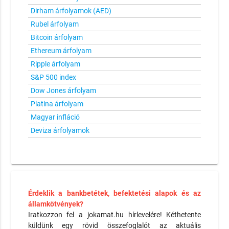
Dirham árfolyamok (AED)
Rubel árfolyam
Bitcoin árfolyam
Ethereum árfolyam
Ripple árfolyam
S&P 500 index
Dow Jones árfolyam
Platina árfolyam
Magyar infláció
Deviza árfolyamok
Érdeklik a bankbetétek, befektetési alapok és az
államkötvények?
Iratkozzon fel a jokamat.hu hírlevelére! Kéthetente
küldünk egy rövid összefoglalót az aktuális