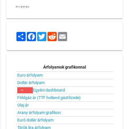
Hirdetés
Share
Facebook
Twitter
Reddit
Email
Árfolyamok grafikonnal
Euro árfolyam
Dollár árfolyam
->
Egyéni dashboard
Földgáz ár (TTF holland gáztőzsde)
Olaj ár
Arany árfolyam grafikon
Euró dollár árfolyam
Török líra árfolyam