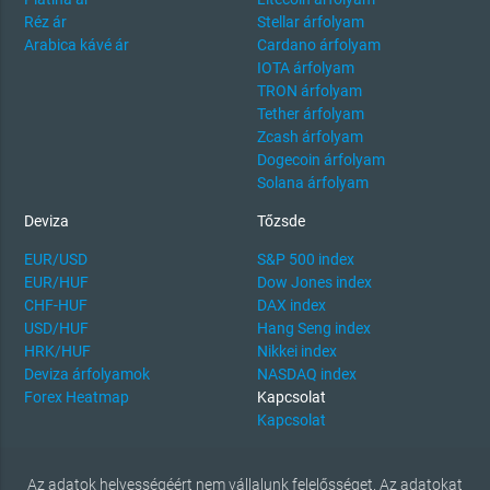
Réz ár
Stellar árfolyam
Arabica kávé ár
Cardano árfolyam
IOTA árfolyam
TRON árfolyam
Tether árfolyam
Zcash árfolyam
Dogecoin árfolyam
Solana árfolyam
Deviza
Tőzsde
EUR/USD
S&P 500 index
EUR/HUF
Dow Jones index
CHF-HUF
DAX index
USD/HUF
Hang Seng index
HRK/HUF
Nikkei index
Deviza árfolyamok
NASDAQ index
Forex Heatmap
Kapcsolat
Kapcsolat
Az adatok helyességéért nem vállalunk felelősséget. Az adatokat