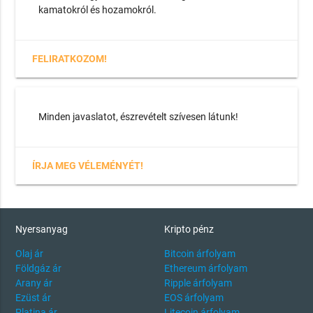
kamatokról és hozamokról.
FELIRATKOZOM!
Minden javaslatot, észrevételt szívesen látunk!
ÍRJA MEG VÉLEMÉNYÉT!
Nyersanyag
Kripto pénz
Olaj ár
Bitcoin árfolyam
Földgáz ár
Ethereum árfolyam
Arany ár
Ripple árfolyam
Ezüst ár
EOS árfolyam
Platina ár
Litecoin árfolyam