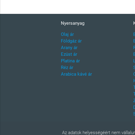
Nyersanyag
Olaj ár
Földgáz ár
Arany ár
Ezüst ár
Platina ár
Réz ár
Arabica kávé ár
Az adatok helyességéért nem vállalun