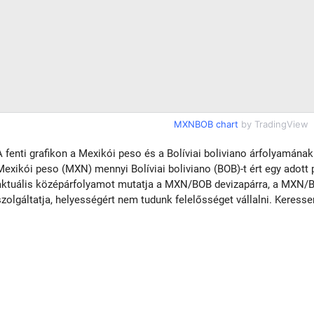
MXNBOB chart
by TradingView
A fenti grafikon a Mexikói peso és a Bolíviai boliviano árfolyamának
Mexikói peso (MXN) mennyi Bolíviai boliviano (BOB)-t ért egy adott p
aktuális középárfolyamot mutatja a MXN/BOB devizapárra, a MXN/B
szolgáltatja, helyességért nem tudunk felelősséget vállalni. Keress