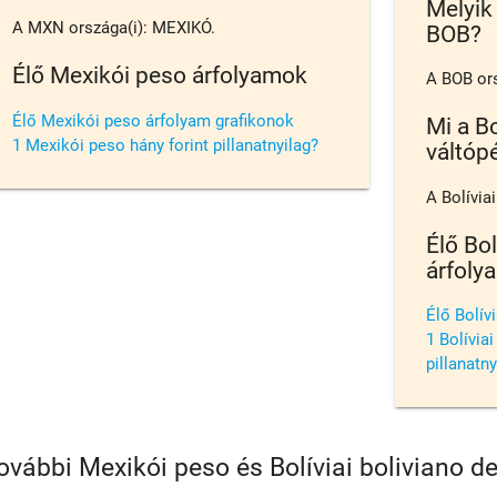
Melyik
A MXN országa(i): MEXIKÓ.
BOB?
Élő Mexikói peso árfolyamok
A BOB ors
Élő Mexikói peso árfolyam grafikonok
Mi a Bo
1 Mexikói peso hány forint pillanatnyilag?
váltóp
A Bolívia
Élő Bol
árfoly
Élő Bolív
1 Bolíviai
pillanatny
ovábbi Mexikói peso és Bolíviai boliviano 