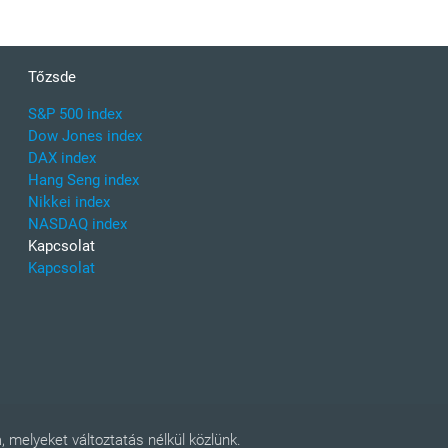
Tőzsde
S&P 500 index
Dow Jones index
DAX index
Hang Seng index
Nikkei index
NASDAQ index
Kapcsolat
Kapcsolat
 melyeket változtatás nélkül közlünk.