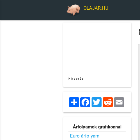
OLAJAR.HU
Hirdetés
Share
Facebook
Twitter
Reddit
Email
Árfolyamok grafikonnal
Euro árfolyam