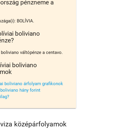
 ország pénzneme a
zága(i): BOLÍVIA.
líviai boliviano
énze?
i boliviano váltópénze a centavo.
íviai boliviano
amok
iai boliviano árfolyam grafikonok
 boliviano hány forint
ilag?
deviza középárfolyamok