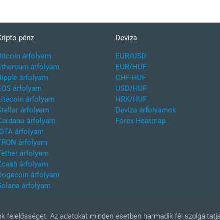
Kripto pénz
Deviza
Bitcoin árfolyam
EUR/USD
Ethereum árfolyam
EUR/HUF
Ripple árfolyam
CHF-HUF
EOS árfolyam
USD/HUF
Litecoin árfolyam
HRK/HUF
Stellar árfolyam
Deviza árfolyamok
Cardano árfolyam
Forex Heatmap
IOTA árfolyam
TRON árfolyam
Tether árfolyam
Zcash árfolyam
Dogecoin árfolyam
Solana árfolyam
k felelősséget. Az adatokat minden esetben harmadik fél szolgáltatja,