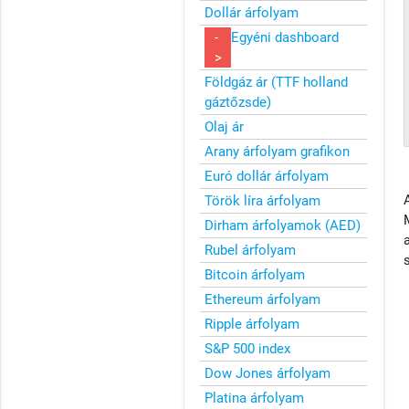
Dollár árfolyam
-
Egyéni dashboard
>
Földgáz ár (TTF holland
gáztőzsde)
Olaj ár
Arany árfolyam grafikon
Euró dollár árfolyam
Török líra árfolyam
Dirham árfolyamok (AED)
Rubel árfolyam
Bitcoin árfolyam
Ethereum árfolyam
Ripple árfolyam
S&P 500 index
Dow Jones árfolyam
Platina árfolyam