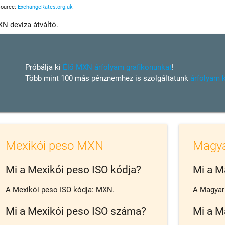
Source:
ExchangeRates.org.uk
N deviza átváltó.
Próbálja ki
Élő MXN árfolyam grafikonunkat
!
Több mint 100 más pénznemhez is szolgáltatunk
árfolyam 
Mexikói peso MXN
Magya
Mi a Mexikói peso ISO kódja?
Mi a M
A Mexikói peso ISO kódja: MXN.
A Magyar 
Mi a Mexikói peso ISO száma?
Mi a M