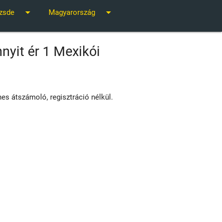
arrow_drop_down
arrow_drop_down
zsde
Magyarország
nyit ér 1 Mexikói
es átszámoló, regisztráció nélkül.