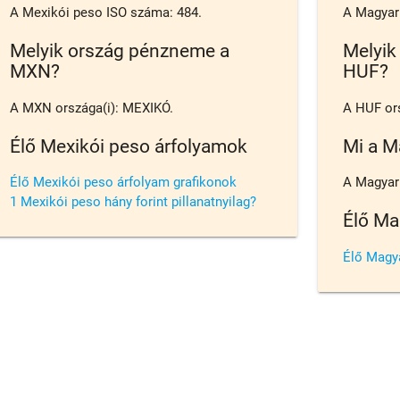
A Mexikói peso ISO száma: 484.
A Magyar 
Melyik ország pénzneme a
Melyik
MXN?
HUF?
A MXN országa(i): MEXIKÓ.
A HUF or
Élő Mexikói peso árfolyamok
Mi a M
Élő Mexikói peso árfolyam grafikonok
A Magyar f
1 Mexikói peso hány forint pillanatnyilag?
Élő Ma
Élő Magya