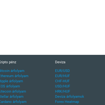
Kripto pénz
Deviza
Bitcoin árfolyam
EUR/USD
Ethereum árfolyam
EUR/HUF
Ripple árfolyam
CHF-HUF
EOS árfolyam
USD/HUF
Litecoin árfolyam
HRK/HUF
Stellar árfolyam
Deviza árfolyamok
Cardano árfolyam
Forex Heatmap