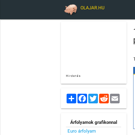
OLAJAR.HU
Hirdetés
Share
Facebook
Twitter
Reddit
Email
Árfolyamok grafikonnal
Euro árfolyam