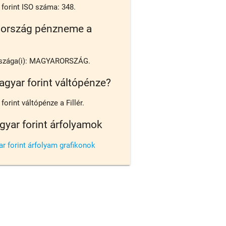
forint ISO száma: 348.
 ország pénzneme a
szága(i): MAGYARORSZÁG.
agyar forint váltópénze?
orint váltópénze a Fillér.
gyar forint árfolyamok
r forint árfolyam grafikonok