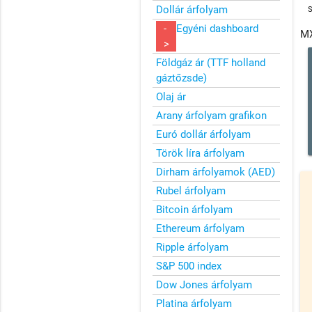
Dollár árfolyam
-
Egyéni dashboard
MX
>
Földgáz ár (TTF holland
gáztőzsde)
Olaj ár
Arany árfolyam grafikon
Euró dollár árfolyam
Török líra árfolyam
Dirham árfolyamok (AED)
Rubel árfolyam
Bitcoin árfolyam
Ethereum árfolyam
Ripple árfolyam
S&P 500 index
Dow Jones árfolyam
Platina árfolyam