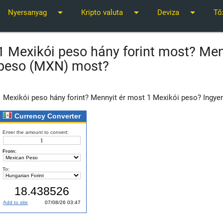
arrow_drop_down
arrow_drop_down
arrow_drop_down
Nyersanyag
Kripto valuta
Deviza
Tő
1 Mexikói peso hány forint most? Men
peso (MXN) most?
1 Mexikói peso hány forint? Mennyit ér most 1 Mexikói peso? Ingyen