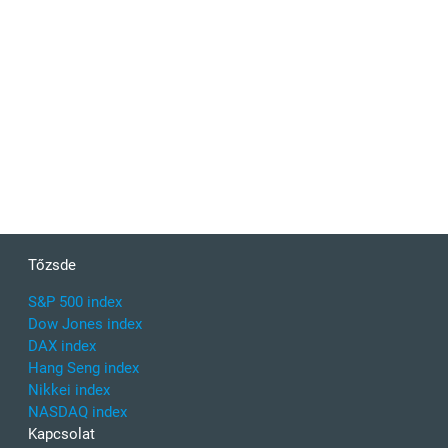
Tőzsde
S&P 500 index
Dow Jones index
DAX index
Hang Seng index
Nikkei index
NASDAQ index
Kapcsolat