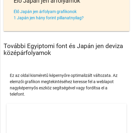
Élő Japán jen árfolyamok
Élő Japán jen árfolyam grafikonok
1 Japán jen hány forint pillanatnyilag?
További Egyiptomi font és Japán jen deviza
középárfolyamok
Ez az oldal kisméretű képernyőre optimalizált változata. Az
elemzői grafikon megtekintéséhez keresse fel a weblapot
nagyképernyős eszköz segítségével vagy fordítsa el a
telefont.