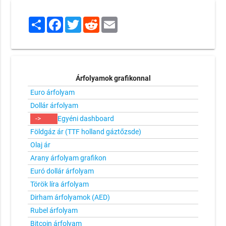
Share
Facebook
Twitter
Reddit
Email
Árfolyamok grafikonnal
Euro árfolyam
Dollár árfolyam
->
Egyéni dashboard
Földgáz ár (TTF holland gáztőzsde)
Olaj ár
Arany árfolyam grafikon
Euró dollár árfolyam
Török líra árfolyam
Dirham árfolyamok (AED)
Rubel árfolyam
Bitcoin árfolyam