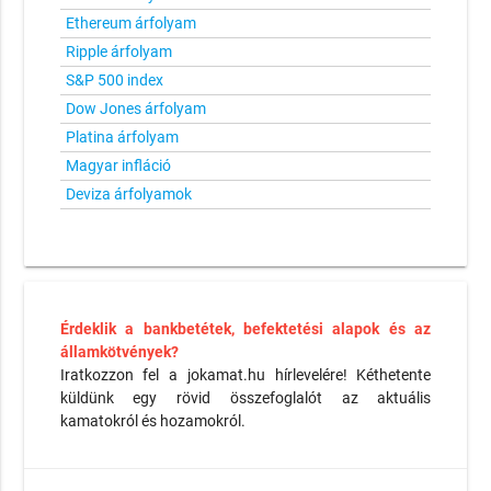
Ethereum árfolyam
Ripple árfolyam
S&P 500 index
Dow Jones árfolyam
Platina árfolyam
Magyar infláció
Deviza árfolyamok
Érdeklik a bankbetétek, befektetési alapok és az
államkötvények?
Iratkozzon fel a jokamat.hu hírlevelére! Kéthetente
küldünk egy rövid összefoglalót az aktuális
kamatokról és hozamokról.