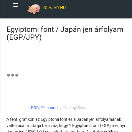
menu
OLAJAR.HU
Egyiptomi font / Japán jen árfolyam
(EGP/JPY)
EGPJPY chart
by TradingView
A fenti grafikon az Egyiptomi font és a Japán jen árfolyamának
változását mutatja be, azaz, hogy 1 Egyiptomi font (EGP) mennyi
Japán jen (JPY)-t ért egy adott pillanatban. Az utolsó érték az