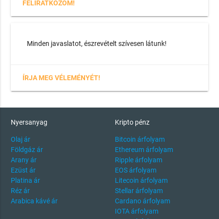
FELIRATKOZOM!
Minden javaslatot, észrevételt szívesen látunk!
ÍRJA MEG VÉLEMÉNYÉT!
Nyersanyag
Kripto pénz
Olaj ár
Bitcoin árfolyam
Földgáz ár
Ethereum árfolyam
Arany ár
Ripple árfolyam
Ezüst ár
EOS árfolyam
Platina ár
Litecoin árfolyam
Réz ár
Stellar árfolyam
Arabica kávé ár
Cardano árfolyam
IOTA árfolyam