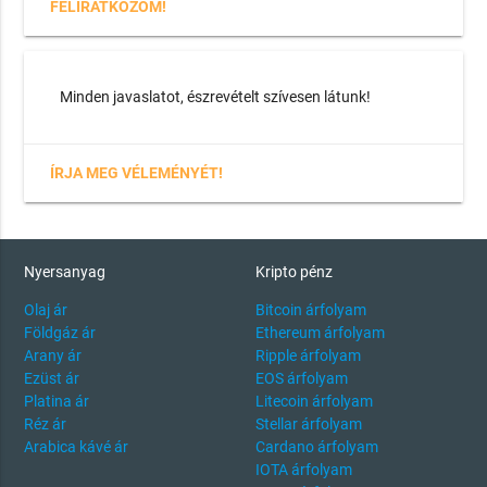
FELIRATKOZOM!
Minden javaslatot, észrevételt szívesen látunk!
ÍRJA MEG VÉLEMÉNYÉT!
Nyersanyag
Kripto pénz
Olaj ár
Bitcoin árfolyam
Földgáz ár
Ethereum árfolyam
Arany ár
Ripple árfolyam
Ezüst ár
EOS árfolyam
Platina ár
Litecoin árfolyam
Réz ár
Stellar árfolyam
Arabica kávé ár
Cardano árfolyam
IOTA árfolyam