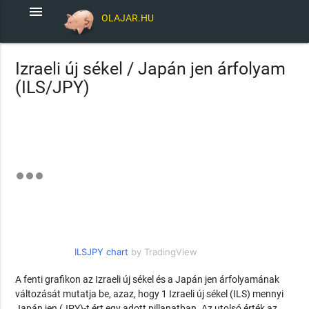
menu
OLAJAR.HU
Izraeli új sékel / Japán jen árfolyam
(ILS/JPY)
ILSJPY chart
by TradingView
A fenti grafikon az Izraeli új sékel és a Japán jen árfolyamának
változását mutatja be, azaz, hogy 1 Izraeli új sékel (ILS) mennyi
Japán jen (JPY)-t ért egy adott pillanatban. Az utolsó érték az