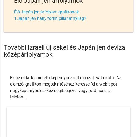
Élő Japán jen árfolyamok
Élő Japán jen árfolyam grafikonok
1 Japán jen hány forint pillanatnyilag?
További Izraeli új sékel és Japán jen deviza
középárfolyamok
Ez az oldal kisméretű képernyőre optimalizált változata. Az
elemzői grafikon megtekintéséhez keresse fel a weblapot
nagyképernyős eszköz segítségével vagy fordítsa el a
telefont.