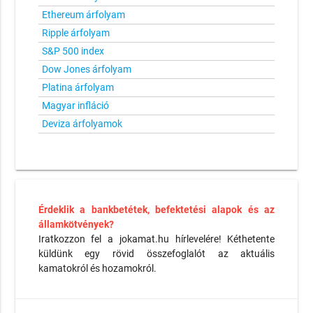
Ethereum árfolyam
Ripple árfolyam
S&P 500 index
Dow Jones árfolyam
Platina árfolyam
Magyar infláció
Deviza árfolyamok
Érdeklik a bankbetétek, befektetési alapok és az
államkötvények?
Iratkozzon fel a jokamat.hu hírlevelére! Kéthetente
küldünk egy rövid összefoglalót az aktuális
kamatokról és hozamokról.