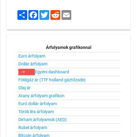
Share
Facebook
Twitter
Reddit
Email
Árfolyamok grafikonnal
Euro árfolyam
Dollár árfolyam
->
Egyéni dashboard
Földgáz ár (TTF holland gáztőzsde)
Olaj ár
Arany árfolyam grafikon
Euró dollár árfolyam
Török líra árfolyam
Dirham árfolyamok (AED)
Rubel árfolyam
Bitcoin árfolyam