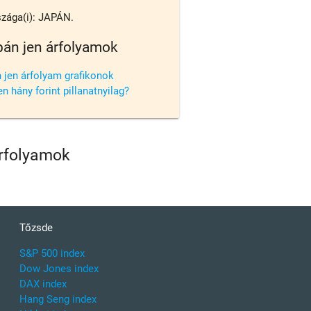
zága(i): JAPÁN.
pán jen árfolyamok
 jen árfolyam grafikonok
n hány forint pillanatnyilag?
árfolyamok
Tőzsde
S&P 500 index
Dow Jones index
DAX index
Hang Seng index