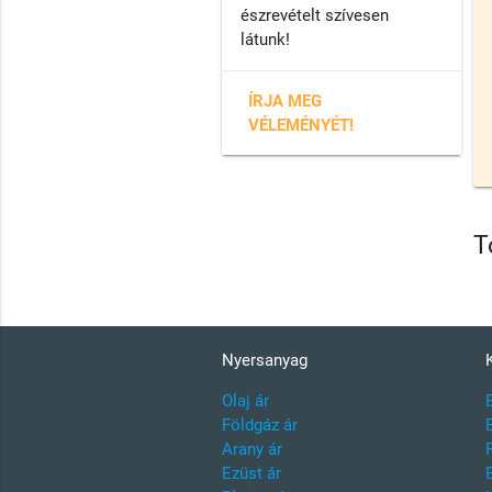
észrevételt szívesen
látunk!
ÍRJA MEG
VÉLEMÉNYÉT!
T
Nyersanyag
Olaj ár
Földgáz ár
Arany ár
Ezüst ár