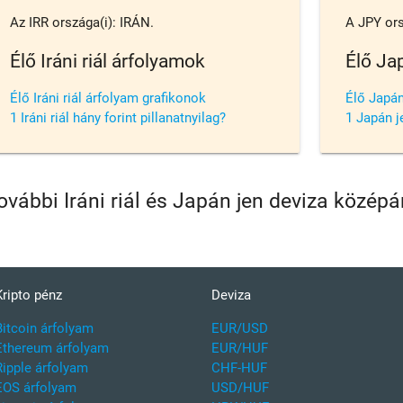
Az IRR országa(i): IRÁN.
A JPY ors
Élő Iráni riál árfolyamok
Élő Ja
Élő Iráni riál árfolyam grafikonok
Élő Japán
1 Iráni riál hány forint pillanatnyilag?
1 Japán je
ovábbi Iráni riál és Japán jen deviza közép
Kripto pénz
Deviza
Bitcoin árfolyam
EUR/USD
Ethereum árfolyam
EUR/HUF
Ripple árfolyam
CHF-HUF
EOS árfolyam
USD/HUF