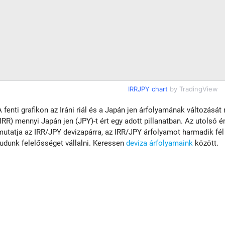
IRRJPY chart
by TradingView
A fenti grafikon az Iráni riál és a Japán jen árfolyamának változását m
(IRR) mennyi Japán jen (JPY)-t ért egy adott pillanatban. Az utolsó 
mutatja az IRR/JPY devizapárra, az IRR/JPY árfolyamot harmadik fél
tudunk felelősséget vállalni. Keressen
deviza árfolyamaink
között.