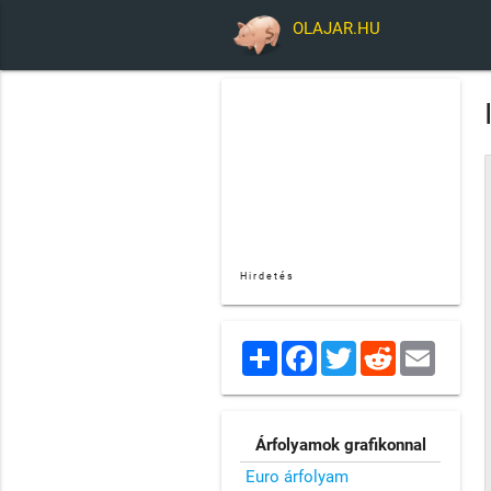
OLAJAR.HU
Hirdetés
Share
Facebook
Twitter
Reddit
Email
Árfolyamok grafikonnal
Euro árfolyam