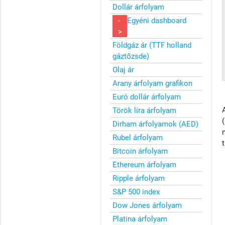
Dollár árfolyam
-
Egyéni dashboard
>
Földgáz ár (TTF holland
gáztőzsde)
Olaj ár
Arany árfolyam grafikon
Euró dollár árfolyam
Török líra árfolyam
Dirham árfolyamok (AED)
Rubel árfolyam
Bitcoin árfolyam
Ethereum árfolyam
Ripple árfolyam
S&P 500 index
Dow Jones árfolyam
Platina árfolyam