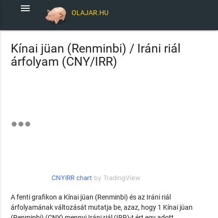
menu
OLAJAR.HU
Kínai jüan (Renminbi) / Iráni riál
árfolyam (CNY/IRR)
CNYIRR chart
by TradingView
A fenti grafikon a Kínai jüan (Renminbi) és az Iráni riál
árfolyamának változását mutatja be, azaz, hogy 1 Kínai jüan
(Renminbi) (CNY) mennyi Iráni riál (IRR)-t ért egy adott