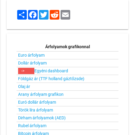
Share
Facebook
Twitter
Reddit
Email
Árfolyamok grafikonnal
Euro árfolyam
Dollár árfolyam
->
Egyéni dashboard
Földgáz ár (TTF holland gáztőzsde)
Olaj ár
Arany árfolyam grafikon
Euró dollár árfolyam
Török líra árfolyam
Dirham árfolyamok (AED)
Rubel árfolyam
Bitcoin árfolyam