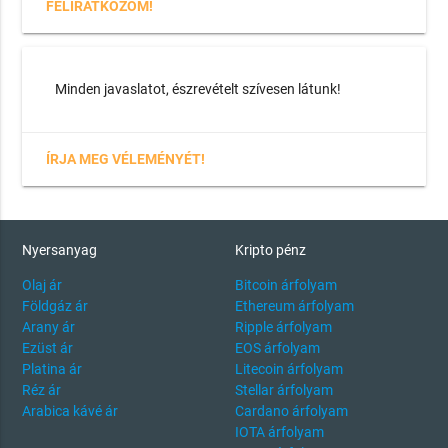
FELIRATKOZOM!
Minden javaslatot, észrevételt szívesen látunk!
ÍRJA MEG VÉLEMÉNYÉT!
Nyersanyag
Kripto pénz
Olaj ár
Bitcoin árfolyam
Földgáz ár
Ethereum árfolyam
Arany ár
Ripple árfolyam
Ezüst ár
EOS árfolyam
Platina ár
Litecoin árfolyam
Réz ár
Stellar árfolyam
Arabica kávé ár
Cardano árfolyam
IOTA árfolyam