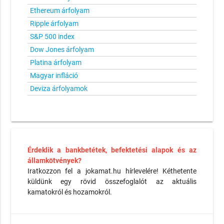
Ethereum árfolyam
Ripple árfolyam
S&P 500 index
Dow Jones árfolyam
Platina árfolyam
Magyar infláció
Deviza árfolyamok
Érdeklik a bankbetétek, befektetési alapok és az
államkötvények?
Iratkozzon fel a jokamat.hu hírlevelére! Kéthetente
küldünk egy rövid összefoglalót az aktuális
kamatokról és hozamokról.