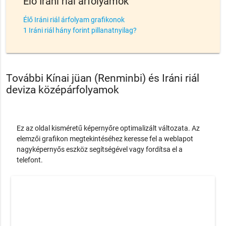
Élő Iráni riál árfolyamok
Élő Iráni riál árfolyam grafikonok
1 Iráni riál hány forint pillanatnyilag?
További Kínai jüan (Renminbi) és Iráni riál
deviza középárfolyamok
Ez az oldal kisméretű képernyőre optimalizált változata. Az
elemzői grafikon megtekintéséhez keresse fel a weblapot
nagyképernyős eszköz segítségével vagy fordítsa el a
telefont.