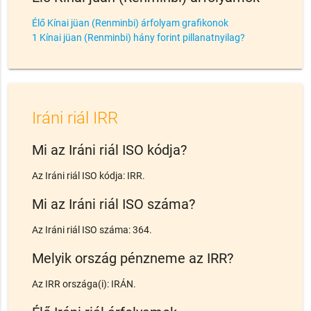
Élő Kínai jüan (Renminbi) árfolyam grafikonok
1 Kínai jüan (Renminbi) hány forint pillanatnyilag?
Iráni riál IRR
Mi az Iráni riál ISO kódja?
Az Iráni riál ISO kódja: IRR.
Mi az Iráni riál ISO száma?
Az Iráni riál ISO száma: 364.
Melyik ország pénzneme az IRR?
Az IRR országa(i): IRÁN.