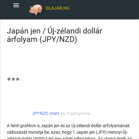
menu
OLAJAR.HU
Japán jen / Új-zélandi dollár
árfolyam (JPY/NZD)
JPYNZD chart
by TradingView
A fenti grafikon a Japán jen és az Új-zélandi dollár árfolyamának
változását mutatja be, azaz, hogy 1 Japán jen (JPY) mennyi Új-
zélandi dollár (NZD)-t ért egy adott pillanatban. Az utolsó érték az