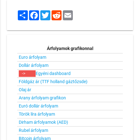
Share
Facebook
Twitter
Reddit
Email
Árfolyamok grafikonnal
Euro árfolyam
Dollár árfolyam
->
Egyéni dashboard
Földgáz ár (TTF holland gáztőzsde)
Olaj ár
Arany árfolyam grafikon
Euró dollár árfolyam
Török líra árfolyam
Dirham árfolyamok (AED)
Rubel árfolyam
Bitcoin árfolyam