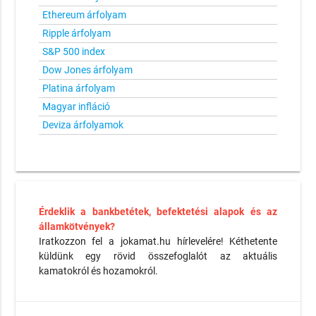
Ethereum árfolyam
Ripple árfolyam
S&P 500 index
Dow Jones árfolyam
Platina árfolyam
Magyar infláció
Deviza árfolyamok
Érdeklik a bankbetétek, befektetési alapok és az
államkötvények?
Iratkozzon fel a jokamat.hu hírlevelére! Kéthetente
küldünk egy rövid összefoglalót az aktuális
kamatokról és hozamokról.