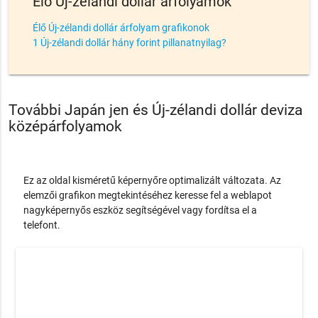
Élő Új-zélandi dollár árfolyamok
Élő Új-zélandi dollár árfolyam grafikonok
1 Új-zélandi dollár hány forint pillanatnyilag?
További Japán jen és Új-zélandi dollár deviza
középárfolyamok
Ez az oldal kisméretű képernyőre optimalizált változata. Az
elemzői grafikon megtekintéséhez keresse fel a weblapot
nagyképernyős eszköz segítségével vagy fordítsa el a
telefont.