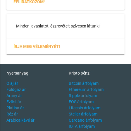
FELIRATKOZOM!
Minden javaslatot, észrevételt szívesen látunk!
ÍRJA MEG VÉLEMÉNYÉT!
Nyersanyag
Kripto pénz
Olaj ár
Bitcoin árfolyam
Földgáz ár
Ethereum árfolyam
Arany ár
Ripple árfolyam
Ezüst ár
EOS árfolyam
Platina ár
Litecoin árfolyam
Réz ár
Stellar árfolyam
Arabica kávé ár
Cardano árfolyam
IOTA árfolyam