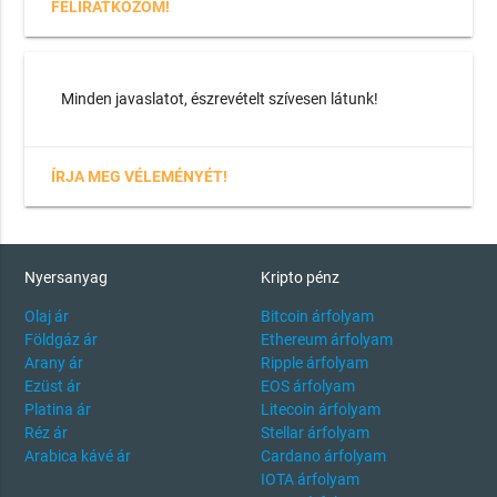
FELIRATKOZOM!
Minden javaslatot, észrevételt szívesen látunk!
ÍRJA MEG VÉLEMÉNYÉT!
Nyersanyag
Kripto pénz
Olaj ár
Bitcoin árfolyam
Földgáz ár
Ethereum árfolyam
Arany ár
Ripple árfolyam
Ezüst ár
EOS árfolyam
Platina ár
Litecoin árfolyam
Réz ár
Stellar árfolyam
Arabica kávé ár
Cardano árfolyam
IOTA árfolyam