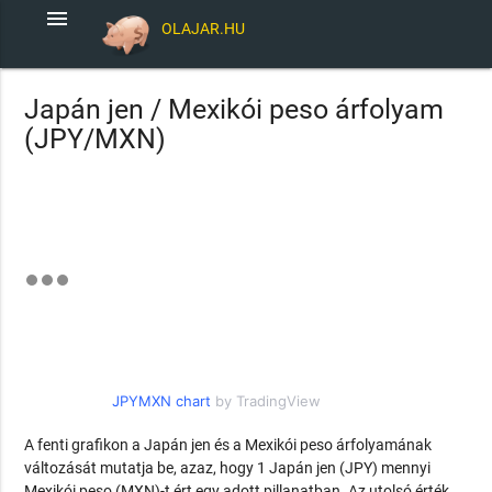
menu
OLAJAR.HU
Japán jen / Mexikói peso árfolyam
(JPY/MXN)
JPYMXN chart
by TradingView
A fenti grafikon a Japán jen és a Mexikói peso árfolyamának
változását mutatja be, azaz, hogy 1 Japán jen (JPY) mennyi
Mexikói peso (MXN)-t ért egy adott pillanatban. Az utolsó érték