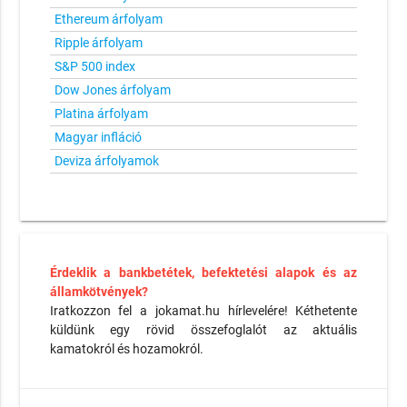
Ethereum árfolyam
Ripple árfolyam
S&P 500 index
Dow Jones árfolyam
Platina árfolyam
Magyar infláció
Deviza árfolyamok
Érdeklik a bankbetétek, befektetési alapok és az
államkötvények?
Iratkozzon fel a jokamat.hu hírlevelére! Kéthetente
küldünk egy rövid összefoglalót az aktuális
kamatokról és hozamokról.