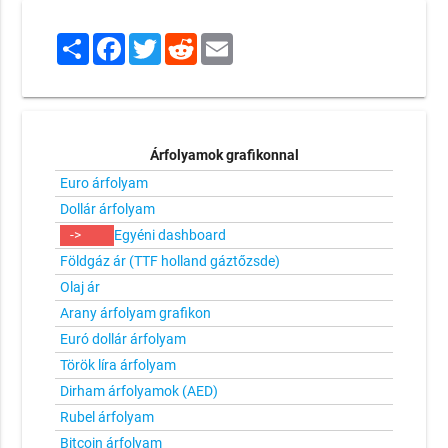
Share
Facebook
Twitter
Reddit
Email
Árfolyamok grafikonnal
Euro árfolyam
Dollár árfolyam
->
Egyéni dashboard
Földgáz ár (TTF holland gáztőzsde)
Olaj ár
Arany árfolyam grafikon
Euró dollár árfolyam
Török líra árfolyam
Dirham árfolyamok (AED)
Rubel árfolyam
Bitcoin árfolyam