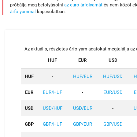
próbálja meg befolyásolni
az euro árfolyamát
és nem közöl el
árfolyammal
kapcsolatban.
Az aktuális, részletes árfolyam adatokat megtalálja az a
HUF
EUR
USD
HUF
-
HUF/EUR
HUF/USD
H
EUR
EUR/HUF
-
EUR/USD
E
USD
USD/HUF
USD/EUR
-
U
GBP
GBP/HUF
GBP/EUR
GBP/USD