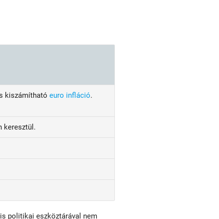
 és kiszámítható
euro infláció
.
 keresztül.
ris politikai eszköztárával nem