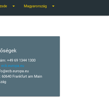
arrow_drop_down
arrow_drop_down
zsde
Magyarország
tőségek
zám: +49 69 1344 1300
:
ecb.europa.eu
fo@ecb.europa.eu
 60640 Frankfurt am Main
szág