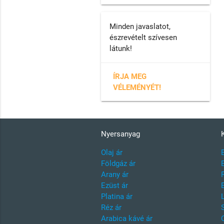
Minden javaslatot,
észrevételt szívesen
látunk!
ÍRJA MEG
VÉLEMÉNYÉT!
Nyersanyag
Olaj ár
Földgáz ár
Arany ár
Ezüst ár
Platina ár
Réz ár
Arabica kávé ár