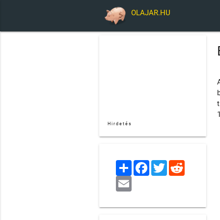
OLAJAR.HU
Hirdetés
Share
Facebook
Twitter
Reddit
Email