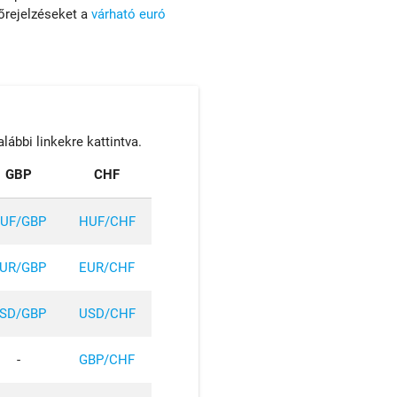
őrejelzéseket a
várható euró
lábbi linkekre kattintva.
GBP
CHF
UF/GBP
HUF/CHF
UR/GBP
EUR/CHF
SD/GBP
USD/CHF
-
GBP/CHF