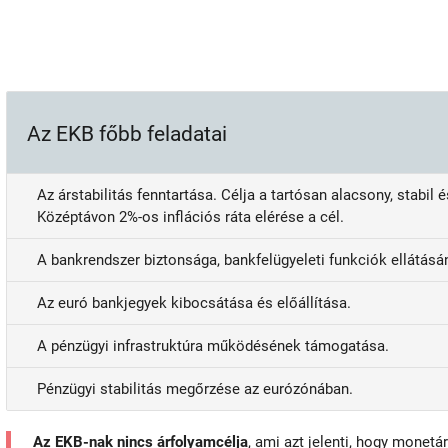
Az EKB főbb feladatai
Az árstabilitás fenntartása. Célja a tartósan alacsony, stabil
Középtávon 2%-os inflációs ráta elérése a cél.
A bankrendszer biztonsága, bankfelügyeleti funkciók ellátásán
Az euró bankjegyek kibocsátása és előállítása.
A pénzügyi infrastruktúra működésének támogatása.
Pénzügyi stabilitás megőrzése az eurózónában.
Az EKB-nak nincs árfolyamcélja
, ami azt jelenti, hogy monetá