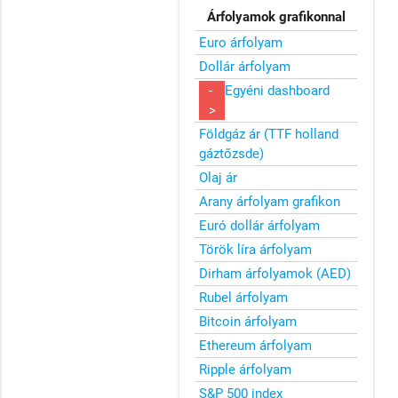
Árfolyamok grafikonnal
Euro árfolyam
Dollár árfolyam
-
Egyéni dashboard
>
Földgáz ár (TTF holland
gáztőzsde)
Olaj ár
Arany árfolyam grafikon
Euró dollár árfolyam
Török líra árfolyam
Dirham árfolyamok (AED)
Rubel árfolyam
Bitcoin árfolyam
Ethereum árfolyam
Ripple árfolyam
S&P 500 index