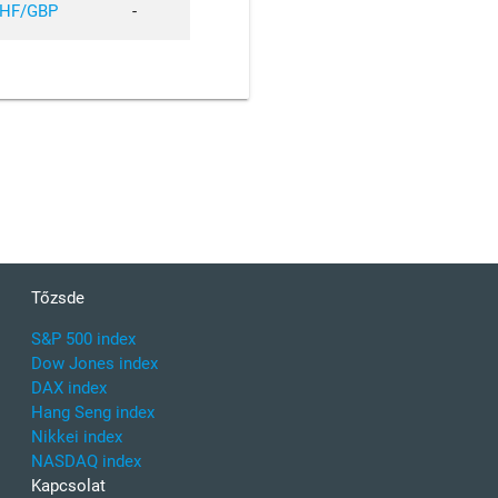
HF/GBP
-
Tőzsde
S&P 500 index
Dow Jones index
DAX index
Hang Seng index
Nikkei index
NASDAQ index
Kapcsolat