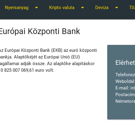
arrow_drop_down
arrow_drop_down
arrow_drop_down
Nyersanyag
Kripto valuta
Deviza
Tő
Európai Központi Bank
Az Európai Központi Bank (EKB) az euró központi
bankja. Alaptőkéjét az Európai Unió (EU)
Elérhe
tagállamai adják össze. Az alaptőke alapításkor
10 825 007 069,61 euro volt.
Telefons
Weboldal
E-mail:
in
Postacím:
Németor