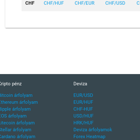
CHF
CHF/HUF
CHF/EUR
CHF/USD
C
Kripto pénz
Deviza
Bitcoin árfolyam
EUR/USD
Ethereum árfolyam
EUR/HUF
Ripple árfolyam
CHF-HUF
EOS árfolyam
USD/HUF
Litecoin árfolyam
HRK/HUF
Stellar árfolyam
Deviza árfolyamok
Cardano árfolyam
Forex Heatmap