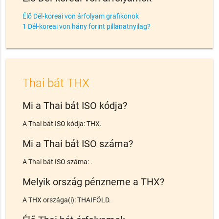
Élő Dél-koreai von árfolyam grafikonok
1 Dél-koreai von hány forint pillanatnyilag?
Thai bát THX
Mi a Thai bát ISO kódja?
A Thai bát ISO kódja: THX.
Mi a Thai bát ISO száma?
A Thai bát ISO száma: .
Melyik ország pénzneme a THX?
A THX országa(i): THAIFÖLD.