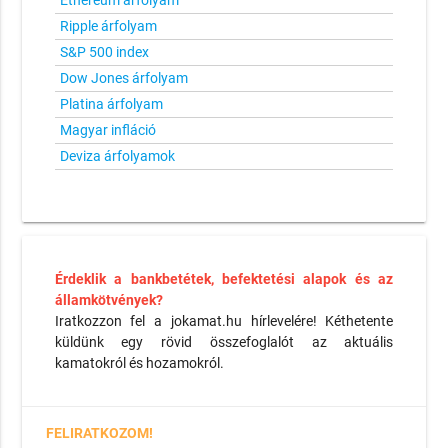
Ethereum árfolyam
Ripple árfolyam
S&P 500 index
Dow Jones árfolyam
Platina árfolyam
Magyar infláció
Deviza árfolyamok
Érdeklik a bankbetétek, befektetési alapok és az
államkötvények?
Iratkozzon fel a jokamat.hu hírlevelére! Kéthetente
küldünk egy rövid összefoglalót az aktuális
kamatokról és hozamokról.
FELIRATKOZOM!