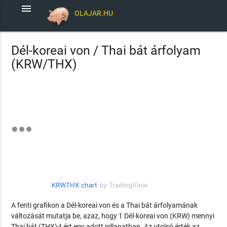
menu
OLAJAR.HU
Dél-koreai von / Thai bát árfolyam
(KRW/THX)
KRWTHX chart
by TradingView
A fenti grafikon a Dél-koreai von és a Thai bát árfolyamának
változását mutatja be, azaz, hogy 1 Dél-koreai von (KRW) mennyi
Thai bát (THX)-t ért egy adott pillanatban. Az utolsó érték az