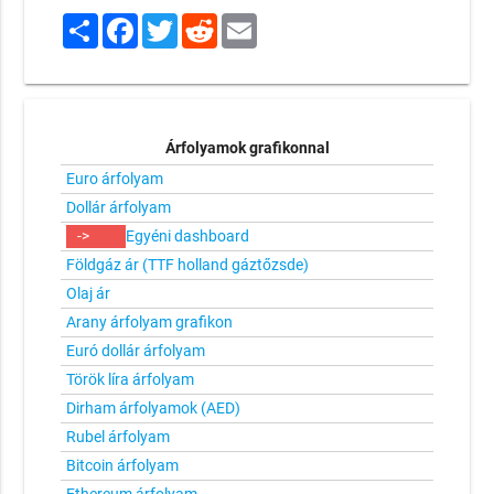
Share
Facebook
Twitter
Reddit
Email
Árfolyamok grafikonnal
Euro árfolyam
Dollár árfolyam
->
Egyéni dashboard
Földgáz ár (TTF holland gáztőzsde)
Olaj ár
Arany árfolyam grafikon
Euró dollár árfolyam
Török líra árfolyam
Dirham árfolyamok (AED)
Rubel árfolyam
Bitcoin árfolyam