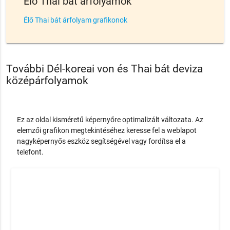
Élő Thai bát árfolyamok
Élő Thai bát árfolyam grafikonok
További Dél-koreai von és Thai bát deviza
középárfolyamok
Ez az oldal kisméretű képernyőre optimalizált változata. Az
elemzői grafikon megtekintéséhez keresse fel a weblapot
nagyképernyős eszköz segítségével vagy fordítsa el a
telefont.