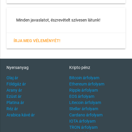
Minden javaslatot, észrevételt szívesen látunk!
ÍRJA MEG VÉLEMÉNYÉT!
Nyersanyag
Kripto pénz
Olaj ár
Bitcoin árfolyam
Földgáz ár
Ethereum árfolyam
Arany ár
Ripple árfolyam
Ezüst ár
EOS árfolyam
Platina ár
Litecoin árfolyam
Réz ár
Stellar árfolyam
Arabica kávé ár
Cardano árfolyam
IOTA árfolyam
TRON árfolyam