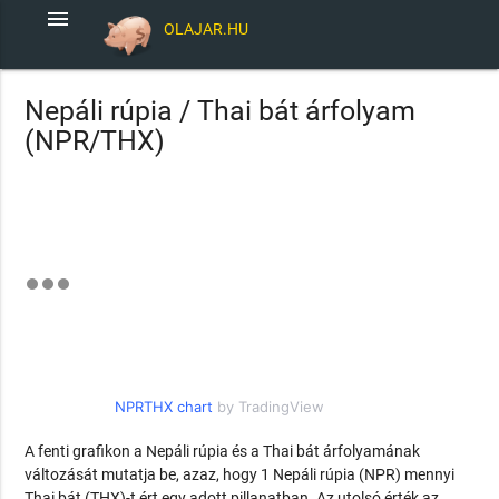
menu
OLAJAR.HU
Nepáli rúpia / Thai bát árfolyam
(NPR/THX)
NPRTHX chart
by TradingView
A fenti grafikon a Nepáli rúpia és a Thai bát árfolyamának
változását mutatja be, azaz, hogy 1 Nepáli rúpia (NPR) mennyi
Thai bát (THX)-t ért egy adott pillanatban. Az utolsó érték az