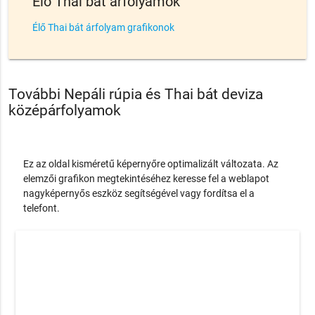
Élő Thai bát árfolyamok
Élő Thai bát árfolyam grafikonok
További Nepáli rúpia és Thai bát deviza
középárfolyamok
Ez az oldal kisméretű képernyőre optimalizált változata. Az
elemzői grafikon megtekintéséhez keresse fel a weblapot
nagyképernyős eszköz segítségével vagy fordítsa el a
telefont.