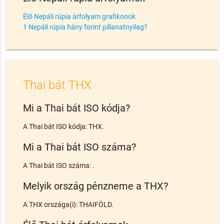
Élő Nepáli rúpia árfolyam grafikonok
1 Nepáli rúpia hány forint pillanatnyilag?
Thai bát THX
Mi a Thai bát ISO kódja?
A Thai bát ISO kódja: THX.
Mi a Thai bát ISO száma?
A Thai bát ISO száma: .
Melyik ország pénzneme a THX?
A THX országa(i): THAIFÖLD.