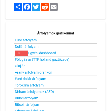
Share
Facebook
Twitter
Reddit
Email
Árfolyamok grafikonnal
Euro árfolyam
Dollár árfolyam
->
Egyéni dashboard
Földgáz ár (TTF holland gáztőzsde)
Olaj ár
Arany árfolyam grafikon
Euró dollár árfolyam
Török líra árfolyam
Dirham árfolyamok (AED)
Rubel árfolyam
Bitcoin árfolyam