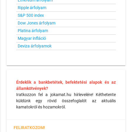
Ethereum árfolyam
Ripple árfolyam
S&P 500 index
Dow Jones árfolyam
Platina árfolyam
Magyar infláció
Deviza árfolyamok
Érdeklik a bankbetétek, befektetési alapok és az
államkötvények?
Iratkozzon fel a jokamat.hu hírlevelére! Kéthetente
küldünk egy rövid összefoglalót az aktuális
kamatokról és hozamokról.
FELIRATKOZOM!