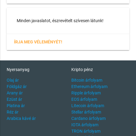
Minden javaslatot, észrevételt szívesen látunk!
ÍRJA MEG VÉLEMÉNYÉT!
Nyersanyag
Kripto pénz
Olaj ár
Bitcoin árfolyam
Földgáz ár
Ethereum árfolyam
Arany ár
Ripple árfolyam
Ezüst ár
EOS árfolyam
Platina ár
Litecoin árfolyam
Réz ár
Stellar árfolyam
Arabica kávé ár
Cardano árfolyam
IOTA árfolyam
TRON árfolyam