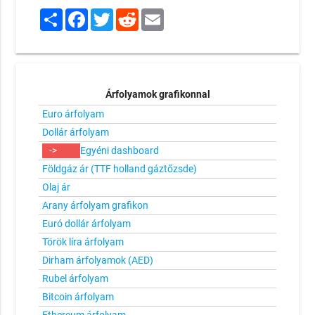
Share
Facebook
Twitter
Reddit
Email
Árfolyamok grafikonnal
Euro árfolyam
Dollár árfolyam
->
Egyéni dashboard
Földgáz ár (TTF holland gáztőzsde)
Olaj ár
Arany árfolyam grafikon
Euró dollár árfolyam
Török líra árfolyam
Dirham árfolyamok (AED)
Rubel árfolyam
Bitcoin árfolyam