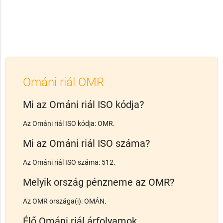
Ománi riál OMR
Mi az Ománi riál ISO kódja?
Az Ománi riál ISO kódja: OMR.
Mi az Ománi riál ISO száma?
Az Ománi riál ISO száma: 512.
Melyik ország pénzneme az OMR?
Az OMR országa(i): OMÁN.
Élő Ománi riál árfolyamok