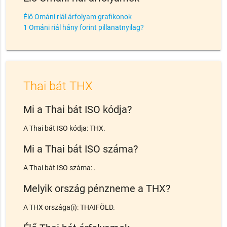
Élő Ománi riál árfolyam grafikonok
1 Ománi riál hány forint pillanatnyilag?
Thai bát THX
Mi a Thai bát ISO kódja?
A Thai bát ISO kódja: THX.
Mi a Thai bát ISO száma?
A Thai bát ISO száma: .
Melyik ország pénzneme a THX?
A THX országa(i): THAIFÖLD.