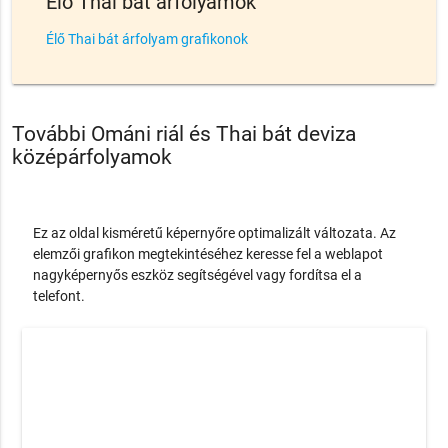
Élő Thai bát árfolyamok
Élő Thai bát árfolyam grafikonok
További Ománi riál és Thai bát deviza
középárfolyamok
Ez az oldal kisméretű képernyőre optimalizált változata. Az
elemzői grafikon megtekintéséhez keresse fel a weblapot
nagyképernyős eszköz segítségével vagy fordítsa el a
telefont.