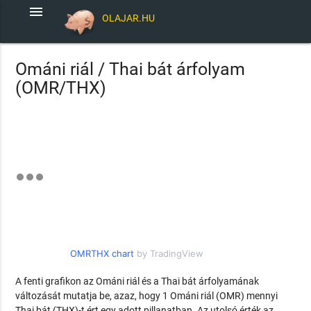
menu
OLAJAR.HU
Ománi riál / Thai bát árfolyam
(OMR/THX)
OMRTHX chart
by TradingView
A fenti grafikon az Ománi riál és a Thai bát árfolyamának
változását mutatja be, azaz, hogy 1 Ománi riál (OMR) mennyi
Thai bát (THX)-t ért egy adott pillanatban. Az utolsó érték az