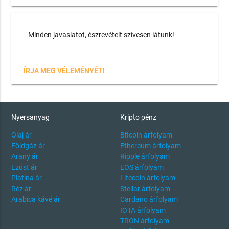
Minden javaslatot, észrevételt szívesen látunk!
ÍRJA MEG VÉLEMÉNYÉT!
Nyersanyag
Kripto pénz
Olaj ár
Bitcoin árfolyam
Földgáz ár
Ethereum árfolyam
Arany ár
Ripple árfolyam
Ezüst ár
EOS árfolyam
Platina ár
Litecoin árfolyam
Réz ár
Stellar árfolyam
Arabica kávé ár
Cardano árfolyam
IOTA árfolyam
TRON árfolyam