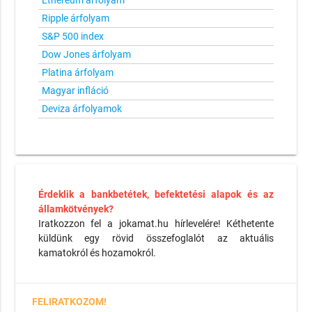
Ethereum árfolyam
Ripple árfolyam
S&P 500 index
Dow Jones árfolyam
Platina árfolyam
Magyar infláció
Deviza árfolyamok
Érdeklik a bankbetétek, befektetési alapok és az
államkötvények?
Iratkozzon fel a jokamat.hu hírlevelére! Kéthetente
küldünk egy rövid összefoglalót az aktuális
kamatokról és hozamokról.
FELIRATKOZOM!