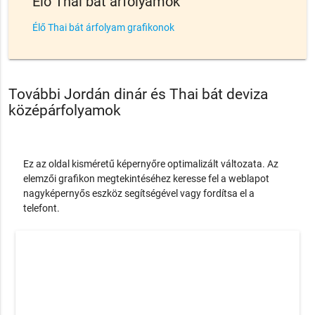
Élő Thai bát árfolyamok
Élő Thai bát árfolyam grafikonok
További Jordán dinár és Thai bát deviza
középárfolyamok
Ez az oldal kisméretű képernyőre optimalizált változata. Az
elemzői grafikon megtekintéséhez keresse fel a weblapot
nagyképernyős eszköz segítségével vagy fordítsa el a
telefont.