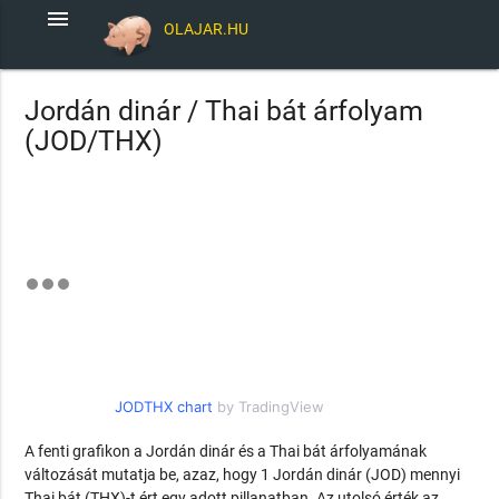
menu
OLAJAR.HU
Jordán dinár / Thai bát árfolyam
(JOD/THX)
JODTHX chart
by TradingView
A fenti grafikon a Jordán dinár és a Thai bát árfolyamának
változását mutatja be, azaz, hogy 1 Jordán dinár (JOD) mennyi
Thai bát (THX)-t ért egy adott pillanatban. Az utolsó érték az