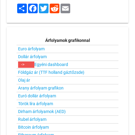
Share
Facebook
Twitter
Reddit
Email
Árfolyamok grafikonnal
Euro árfolyam
Dollár árfolyam
->
Egyéni dashboard
Földgáz ár (TTF holland gáztőzsde)
Olaj ár
Arany árfolyam grafikon
Euró dollár árfolyam
Török líra árfolyam
Dirham árfolyamok (AED)
Rubel árfolyam
Bitcoin árfolyam