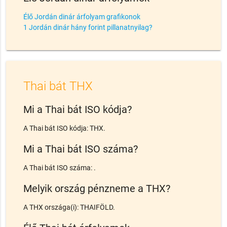
Élő Jordán dinár árfolyam grafikonok
1 Jordán dinár hány forint pillanatnyilag?
Thai bát THX
Mi a Thai bát ISO kódja?
A Thai bát ISO kódja: THX.
Mi a Thai bát ISO száma?
A Thai bát ISO száma: .
Melyik ország pénzneme a THX?
A THX országa(i): THAIFÖLD.