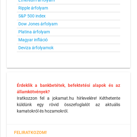
Ethereum árfolyam
Ripple árfolyam
S&P 500 index
Dow Jones árfolyam
Platina árfolyam
Magyar infláció
Deviza árfolyamok
Érdeklik a bankbetétek, befektetési alapok és az
államkötvények?
Iratkozzon fel a jokamat.hu hírlevelére! Kéthetente
küldünk egy rövid összefoglalót az aktuális
kamatokról és hozamokról.
FELIRATKOZOM!