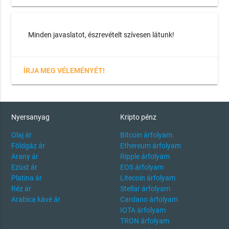
Minden javaslatot, észrevételt szívesen látunk!
ÍRJA MEG VÉLEMÉNYÉT!
Nyersanyag
Kripto pénz
Olaj ár
Bitcoin árfolyam
Földgáz ár
Ethereum árfolyam
Arany ár
Ripple árfolyam
Ezüst ár
EOS árfolyam
Platina ár
Litecoin árfolyam
Réz ár
Stellar árfolyam
Arabica kávé ár
Cardano árfolyam
IOTA árfolyam
TRON árfolyam