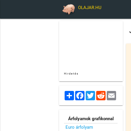
OLAJAR.HU
Hirdetés
Share
Facebook
Twitter
Reddit
Email
Árfolyamok grafikonnal
Euro árfolyam