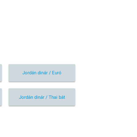
Jordán dinár / Euró
Jordán dinár / Thai bát