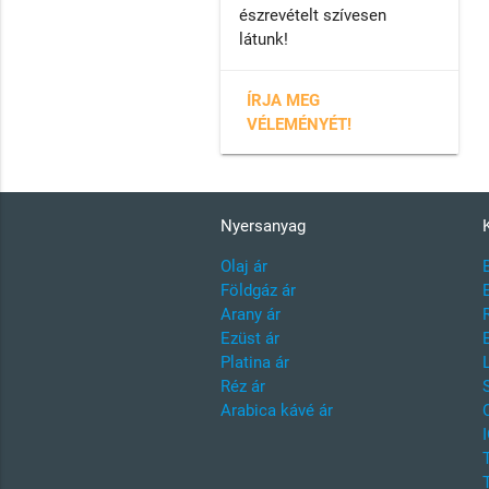
észrevételt szívesen
látunk!
ÍRJA MEG
VÉLEMÉNYÉT!
Nyersanyag
Olaj ár
Földgáz ár
Arany ár
Ezüst ár
Platina ár
Réz ár
Arabica kávé ár