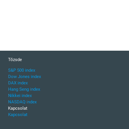
Tőzsde
S&P 500 index
Dow Jones index
DAX index
Hang Seng index
Nikkei index
NASDAQ index
Kapcsolat
Kapcsolat