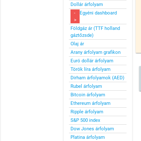
Dollár árfolyam
-
Egyéni dashboard
>
Földgáz ár (TTF holland
gáztőzsde)
Olaj ár
Arany árfolyam grafikon
Euró dollár árfolyam
Török líra árfolyam
Dirham árfolyamok (AED)
Rubel árfolyam
Bitcoin árfolyam
Ethereum árfolyam
Ripple árfolyam
S&P 500 index
Dow Jones árfolyam
Platina árfolyam