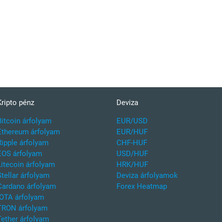
Kripto pénz
Deviza
Bitcoin árfolyam
EUR/USD
Ethereum árfolyam
EUR/HUF
Ripple árfolyam
CHF-HUF
EOS árfolyam
USD/HUF
Litecoin árfolyam
HRK/HUF
Stellar árfolyam
Deviza árfolyamok
Cardano árfolyam
Forex Heatmap
IOTA árfolyam
TRON árfolyam
Tether árfolyam