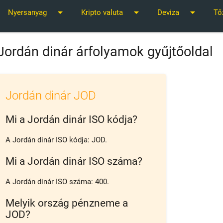
arrow_drop_down
arrow_drop_down
arrow_drop_down
Nyersanyag
Kripto valuta
Deviza
Tő
Jordán dinár árfolyamok gyűjtőoldal
Jordán dinár JOD
Mi a Jordán dinár ISO kódja?
A Jordán dinár ISO kódja: JOD.
Mi a Jordán dinár ISO száma?
A Jordán dinár ISO száma: 400.
Melyik ország pénzneme a
JOD?