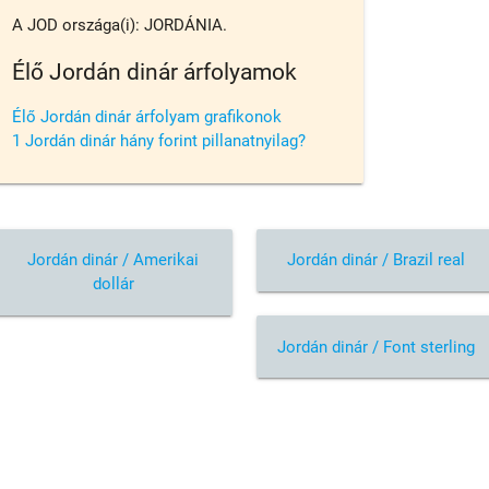
A JOD országa(i): JORDÁNIA.
Élő Jordán dinár árfolyamok
Élő Jordán dinár árfolyam grafikonok
1 Jordán dinár hány forint pillanatnyilag?
Jordán dinár / Amerikai
Jordán dinár / Brazil real
dollár
Jordán dinár / Font sterling