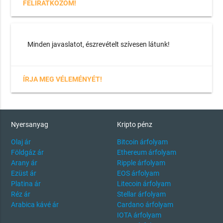
FELIRATKOZOM!
Minden javaslatot, észrevételt szívesen látunk!
ÍRJA MEG VÉLEMÉNYÉT!
Nyersanyag
Kripto pénz
Olaj ár
Bitcoin árfolyam
Földgáz ár
Ethereum árfolyam
Arany ár
Ripple árfolyam
Ezüst ár
EOS árfolyam
Platina ár
Litecoin árfolyam
Réz ár
Stellar árfolyam
Arabica kávé ár
Cardano árfolyam
IOTA árfolyam