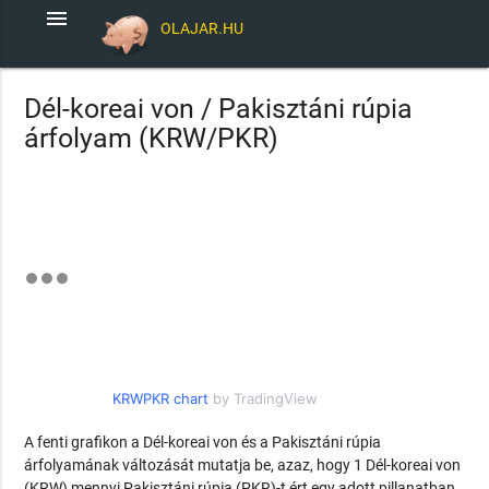
menu
OLAJAR.HU
Dél-koreai von / Pakisztáni rúpia
árfolyam (KRW/PKR)
KRWPKR chart
by TradingView
A fenti grafikon a Dél-koreai von és a Pakisztáni rúpia
árfolyamának változását mutatja be, azaz, hogy 1 Dél-koreai von
(KRW) mennyi Pakisztáni rúpia (PKR)-t ért egy adott pillanatban.