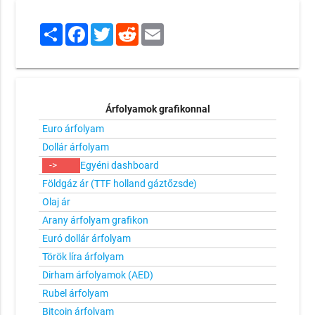
Share
Facebook
Twitter
Reddit
Email
Árfolyamok grafikonnal
Euro árfolyam
Dollár árfolyam
->
Egyéni dashboard
Földgáz ár (TTF holland gáztőzsde)
Olaj ár
Arany árfolyam grafikon
Euró dollár árfolyam
Török líra árfolyam
Dirham árfolyamok (AED)
Rubel árfolyam
Bitcoin árfolyam