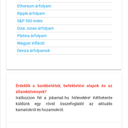
Ethereum árfolyam
Ripple árfolyam
S&P 500 index
Dow Jones árfolyam
Platina árfolyam
Magyar infláció
Deviza árfolyamok
Érdeklik a bankbetétek, befektetési alapok és az
államkötvények?
Iratkozzon fel a jokamat.hu hírlevelére! Kéthetente
küldünk egy rövid összefoglalót az aktuális
kamatokról és hozamokról.