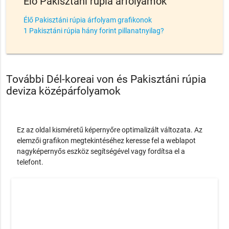
Élő Pakisztáni rúpia árfolyamok
Élő Pakisztáni rúpia árfolyam grafikonok
1 Pakisztáni rúpia hány forint pillanatnyilag?
További Dél-koreai von és Pakisztáni rúpia
deviza középárfolyamok
Ez az oldal kisméretű képernyőre optimalizált változata. Az
elemzői grafikon megtekintéséhez keresse fel a weblapot
nagyképernyős eszköz segítségével vagy fordítsa el a
telefont.