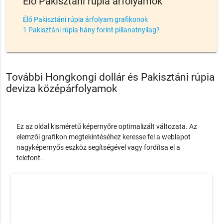
Élő Pakisztáni rúpia árfolyamok
Élő Pakisztáni rúpia árfolyam grafikonok
1 Pakisztáni rúpia hány forint pillanatnyilag?
További Hongkongi dollár és Pakisztáni rúpia
deviza középárfolyamok
Ez az oldal kisméretű képernyőre optimalizált változata. Az
elemzői grafikon megtekintéséhez keresse fel a weblapot
nagyképernyős eszköz segítségével vagy fordítsa el a
telefont.