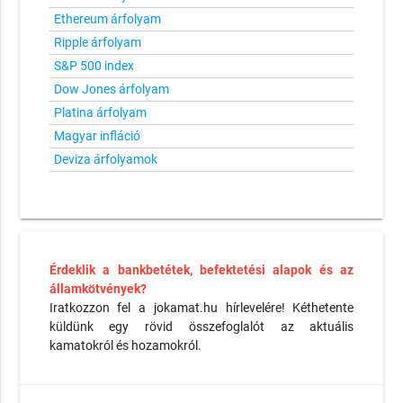
Ethereum árfolyam
Ripple árfolyam
S&P 500 index
Dow Jones árfolyam
Platina árfolyam
Magyar infláció
Deviza árfolyamok
Érdeklik a bankbetétek, befektetési alapok és az
államkötvények?
Iratkozzon fel a jokamat.hu hírlevelére! Kéthetente
küldünk egy rövid összefoglalót az aktuális
kamatokról és hozamokról.