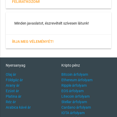
FELIRATKOZOM!
Minden javaslatot, észrevételt szívesen látunk!
ÍRJA MEG VÉLEMÉNYÉT!
Nyersanyag
Kripto pénz
Olaj ár
Bitcoin árfolyam
Földgáz ár
Ethereum árfolyam
Arany ár
Ripple árfolyam
Ezüst ár
EOS árfolyam
Platina ár
Litecoin árfolyam
Réz ár
Stellar árfolyam
Arabica kávé ár
Cardano árfolyam
IOTA árfolyam