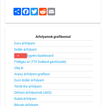
Share
Facebook
Twitter
Reddit
Email
Árfolyamok grafikonnal
Euro árfolyam
Dollár árfolyam
->
Egyéni dashboard
Földgáz ár (TTF holland gáztőzsde)
Olaj ár
Arany árfolyam grafikon
Euró dollár árfolyam
Török líra árfolyam
Dirham árfolyamok (AED)
Rubel árfolyam
Bitcoin árfolyam