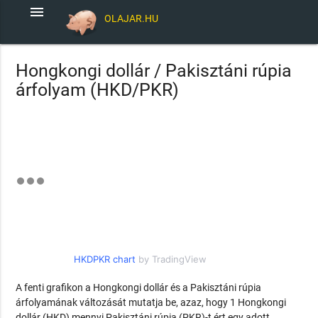
menu
OLAJAR.HU
Hongkongi dollár / Pakisztáni rúpia
árfolyam (HKD/PKR)
HKDPKR chart
by TradingView
A fenti grafikon a Hongkongi dollár és a Pakisztáni rúpia
árfolyamának változását mutatja be, azaz, hogy 1 Hongkongi
dollár (HKD) mennyi Pakisztáni rúpia (PKR)-t ért egy adott