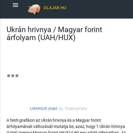
menu
OLAJAR.HU
Ukrán hrivnya / Magyar forint
árfolyam (UAH/HUX)
UAHHUX chart
by TradingView
A fenti grafikon az Ukrán hrivnya és a Magyar forint
árfolyamának változását mutatja be, azaz, hogy 1 Ukrán hrivnya
(UAH) mennyi Magyar forint (HUX)-t ért egy adott pillanatban. Az