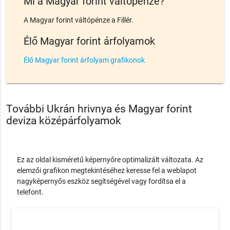
Mi a Magyar forint váltópénze?
A Magyar forint váltópénze a Fillér.
Élő Magyar forint árfolyamok
Élő Magyar forint árfolyam grafikonok
További Ukrán hrivnya és Magyar forint
deviza középárfolyamok
Ez az oldal kisméretű képernyőre optimalizált változata. Az
elemzői grafikon megtekintéséhez keresse fel a weblapot
nagyképernyős eszköz segítségével vagy fordítsa el a
telefont.