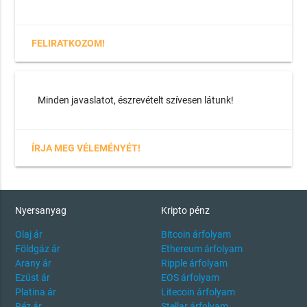
FELIRATKOZOM!
Minden javaslatot, észrevételt szívesen látunk!
ÍRJA MEG VÉLEMÉNYÉT!
Nyersanyag
Kripto pénz
Olaj ár
Bitcoin árfolyam
Földgáz ár
Ethereum árfolyam
Arany ár
Ripple árfolyam
Ezüst ár
EOS árfolyam
Platina ár
Litecoin árfolyam
Réz ár
Stellar árfolyam