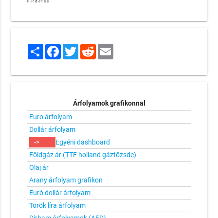
Hirdetés
Share
Facebook
Twitter
Reddit
Email
Árfolyamok grafikonnal
Euro árfolyam
Dollár árfolyam
->
Egyéni dashboard
Földgáz ár (TTF holland gáztőzsde)
Olaj ár
Arany árfolyam grafikon
Euró dollár árfolyam
Török líra árfolyam