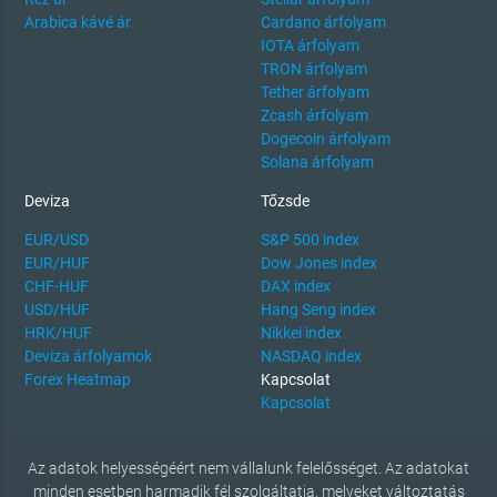
Arabica kávé ár
Cardano árfolyam
IOTA árfolyam
TRON árfolyam
Tether árfolyam
Zcash árfolyam
Dogecoin árfolyam
Solana árfolyam
Deviza
Tőzsde
EUR/USD
S&P 500 index
EUR/HUF
Dow Jones index
CHF-HUF
DAX index
USD/HUF
Hang Seng index
HRK/HUF
Nikkei index
Deviza árfolyamok
NASDAQ index
Forex Heatmap
Kapcsolat
Kapcsolat
Az adatok helyességéért nem vállalunk felelősséget. Az adatokat
minden esetben harmadik fél szolgáltatja, melyeket változtatás