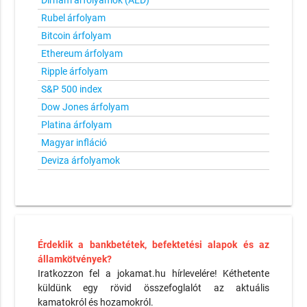
Dirham árfolyamok (AED)
Rubel árfolyam
Bitcoin árfolyam
Ethereum árfolyam
Ripple árfolyam
S&P 500 index
Dow Jones árfolyam
Platina árfolyam
Magyar infláció
Deviza árfolyamok
Érdeklik a bankbetétek, befektetési alapok és az
államkötvények?
Iratkozzon fel a jokamat.hu hírlevelére! Kéthetente
küldünk egy rövid összefoglalót az aktuális
kamatokról és hozamokról.