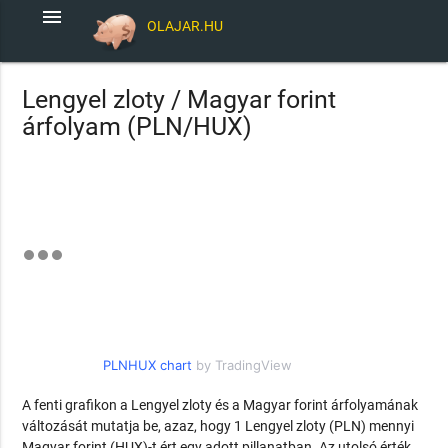
menu
OLAJAR.HU
Lengyel zloty / Magyar forint
árfolyam (PLN/HUX)
PLNHUX chart
by TradingView
A fenti grafikon a Lengyel zloty és a Magyar forint árfolyamának
változását mutatja be, azaz, hogy 1 Lengyel zloty (PLN) mennyi
Magyar forint (HUX)-t ért egy adott pillanatban. Az utolsó érték