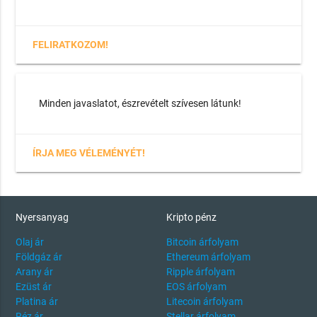
FELIRATKOZOM!
Minden javaslatot, észrevételt szívesen látunk!
ÍRJA MEG VÉLEMÉNYÉT!
Nyersanyag
Kripto pénz
Olaj ár
Bitcoin árfolyam
Földgáz ár
Ethereum árfolyam
Arany ár
Ripple árfolyam
Ezüst ár
EOS árfolyam
Platina ár
Litecoin árfolyam
Réz ár
Stellar árfolyam