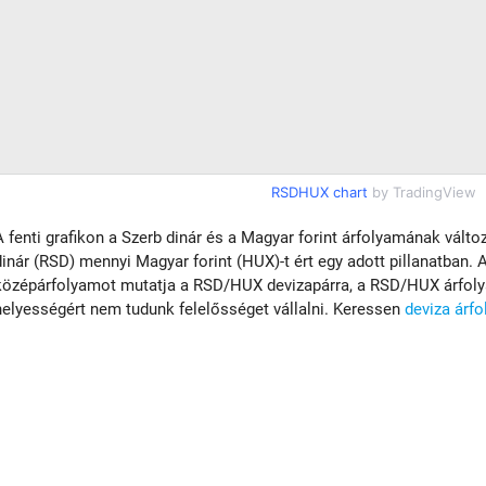
RSDHUX chart
by TradingView
A fenti grafikon a Szerb dinár és a Magyar forint árfolyamának válto
dinár (RSD) mennyi Magyar forint (HUX)-t ért egy adott pillanatban. A
középárfolyamot mutatja a RSD/HUX devizapárra, a RSD/HUX árfolya
helyességért nem tudunk felelősséget vállalni. Keressen
deviza árf