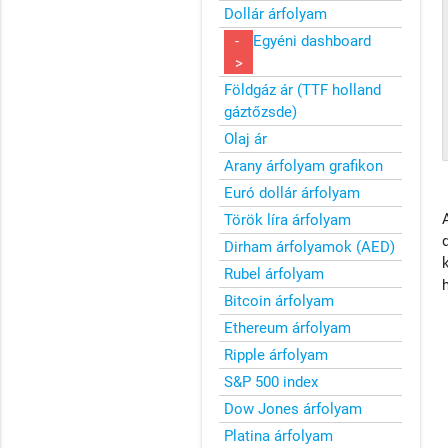
Dollár árfolyam
-
Egyéni dashboard
>
Földgáz ár (TTF holland
gáztőzsde)
Olaj ár
Arany árfolyam grafikon
Euró dollár árfolyam
Török líra árfolyam
Dirham árfolyamok (AED)
Rubel árfolyam
Bitcoin árfolyam
Ethereum árfolyam
Ripple árfolyam
S&P 500 index
Dow Jones árfolyam
Platina árfolyam