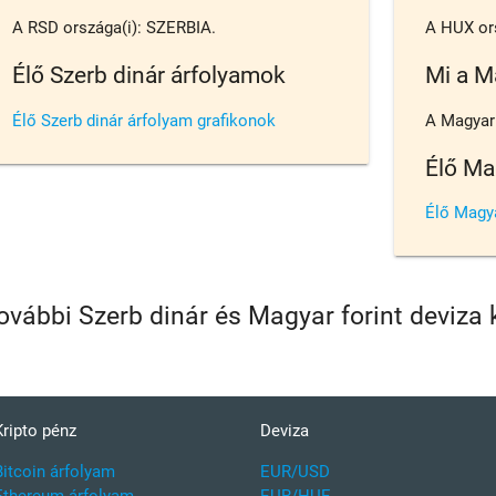
A RSD országa(i): SZERBIA.
A HUX or
Élő Szerb dinár árfolyamok
Mi a M
Élő Szerb dinár árfolyam grafikonok
A Magyar f
Élő Ma
Élő Magya
ovábbi Szerb dinár és Magyar forint deviza
Kripto pénz
Deviza
Bitcoin árfolyam
EUR/USD