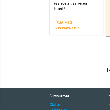
észrevételt szívesen
látunk!
ÍRJA MEG
VÉLEMÉNYÉT!
T
Nyersanyag
Olaj ár