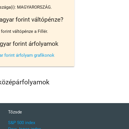
szága(i): MAGYARORSZÁG.
agyar forint váltópénze?
orint váltópénze a Fillér.
gyar forint árfolyamok
r forint árfolyam grafikonok
 középárfolyamok
Tőzsde
S&P 500 index