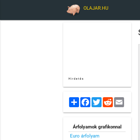
OLAJAR.HU
Hirdetés
Share
Facebook
Twitter
Reddit
Email
Árfolyamok grafikonnal
Euro árfolyam