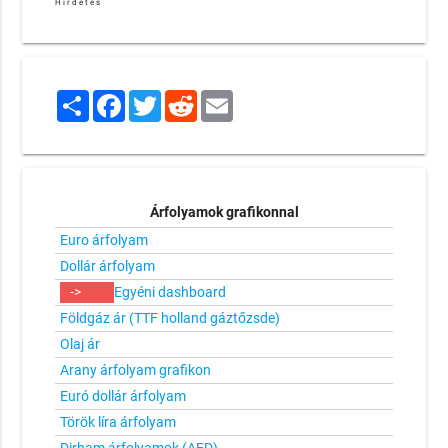
Hirdetés
Share
Facebook
Twitter
Reddit
Email
Árfolyamok grafikonnal
Euro árfolyam
Dollár árfolyam
->
Egyéni dashboard
Földgáz ár (TTF holland gáztőzsde)
Olaj ár
Arany árfolyam grafikon
Euró dollár árfolyam
Török líra árfolyam