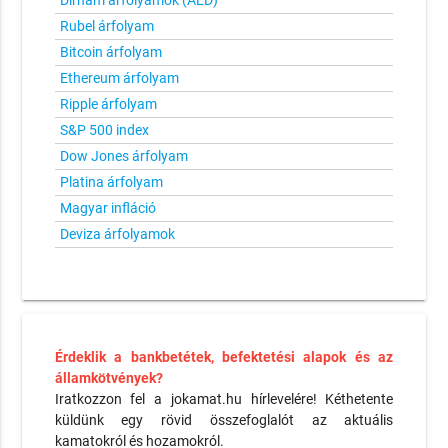
Dirham árfolyamok (AED)
Rubel árfolyam
Bitcoin árfolyam
Ethereum árfolyam
Ripple árfolyam
S&P 500 index
Dow Jones árfolyam
Platina árfolyam
Magyar infláció
Deviza árfolyamok
Érdeklik a bankbetétek, befektetési alapok és az
államkötvények?
Iratkozzon fel a jokamat.hu hírlevelére! Kéthetente
küldünk egy rövid összefoglalót az aktuális
kamatokról és hozamokról.