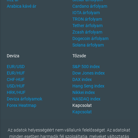
Arabica kávé ár
Cardano árfolyam
IOTA árfolyam
TRON árfolyam
Tether árfolyam
Zcash árfolyam
Dogecoin árfolyam
Solana árfolyam
Deviza
Tőzsde
EUR/USD
S&P 500 index
EUR/HUF
Dow Jones index
CHF-HUF
DAX index
USD/HUF
Hang Seng index
HRK/HUF
Nikkei index
Deviza árfolyamok
NASDAQ index
Forex Heatmap
Kapcsolat
Kapcsolat
Az adatok helyességéért nem vállalunk felelősséget. Az adatokat
minden esetben harmadik fél szolgáltatja, melyeket változtatás