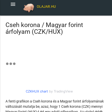
menu
OLAJAR.HU
Cseh korona / Magyar forint
árfolyam (CZK/HUX)
CZKHUX chart
by TradingView
A fenti grafikon a Cseh korona és a Magyar forint árfolyamának
változását mutatja be, azaz, hogy 1 Cseh korona (CZK) mennyi
Magyar forint (HUX)-t ért egy adott pillanatban. Az utolsó érték