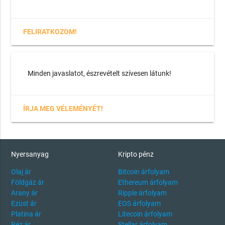
FELIRATKOZOM!
Minden javaslatot, észrevételt szívesen látunk!
ÍRJA MEG VÉLEMÉNYÉT!
Nyersanyag
Kripto pénz
Olaj ár
Bitcoin árfolyam
Földgáz ár
Ethereum árfolyam
Arany ár
Ripple árfolyam
Ezüst ár
EOS árfolyam
Platina ár
Litecoin árfolyam
Réz ár
Stellar árfolyam