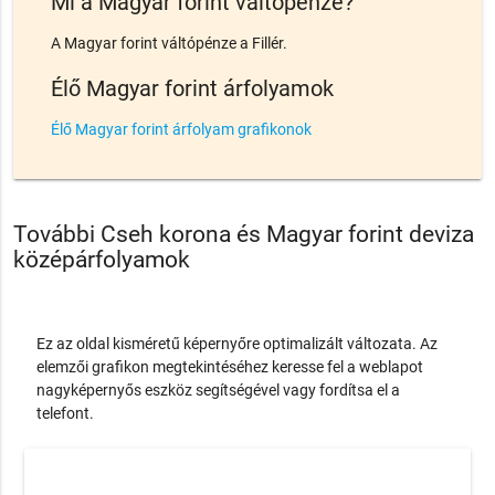
Mi a Magyar forint váltópénze?
A Magyar forint váltópénze a Fillér.
Élő Magyar forint árfolyamok
Élő Magyar forint árfolyam grafikonok
További Cseh korona és Magyar forint deviza
középárfolyamok
Ez az oldal kisméretű képernyőre optimalizált változata. Az
elemzői grafikon megtekintéséhez keresse fel a weblapot
nagyképernyős eszköz segítségével vagy fordítsa el a
telefont.