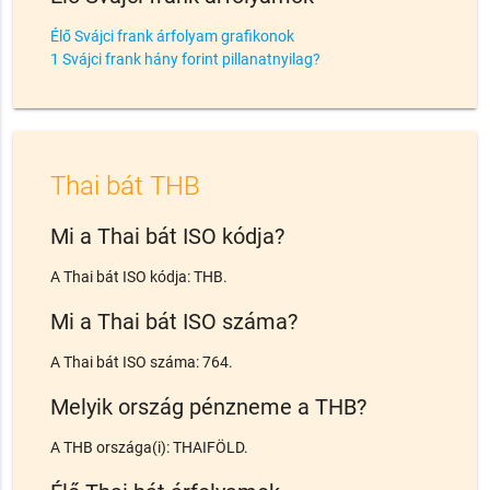
Élő Svájci frank árfolyam grafikonok
1 Svájci frank hány forint pillanatnyilag?
Thai bát THB
Mi a Thai bát ISO kódja?
A Thai bát ISO kódja: THB.
Mi a Thai bát ISO száma?
A Thai bát ISO száma: 764.
Melyik ország pénzneme a THB?
A THB országa(i): THAIFÖLD.