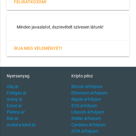
FELIRATKOZOM!
Minden javaslatot, észrevételt szívesen látunk!
ÍRJA MEG VÉLEMÉNYÉT!
Nyersanyag
Kripto pénz
Olaj ár
Bitcoin árfolyam
Földgáz ár
Ethereum árfolyam
Arany ár
Ripple árfolyam
Ezüst ár
EOS árfolyam
Platina ár
Litecoin árfolyam
Réz ár
Stellar árfolyam
Arabica kávé ár
Cardano árfolyam
IOTA árfolyam