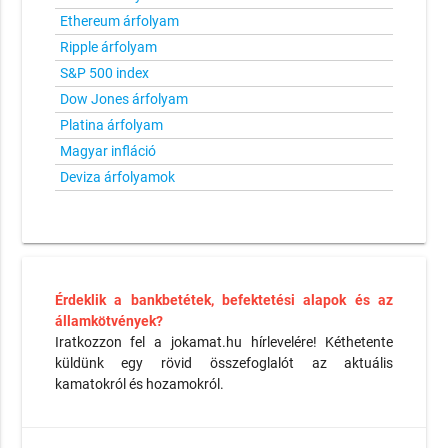
Ethereum árfolyam
Ripple árfolyam
S&P 500 index
Dow Jones árfolyam
Platina árfolyam
Magyar infláció
Deviza árfolyamok
Érdeklik a bankbetétek, befektetési alapok és az
államkötvények?
Iratkozzon fel a jokamat.hu hírlevelére! Kéthetente
küldünk egy rövid összefoglalót az aktuális
kamatokról és hozamokról.