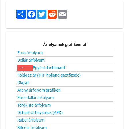
Share
Facebook
Twitter
Reddit
Email
Árfolyamok grafikonnal
Euro árfolyam
Dollár árfolyam
->
Egyéni dashboard
Földgáz ár (TTF holland gáztőzsde)
Olaj ár
Arany árfolyam grafikon
Euró dollár árfolyam
Török líra árfolyam
Dirham árfolyamok (AED)
Rubel árfolyam
Bitcoin árfolyam