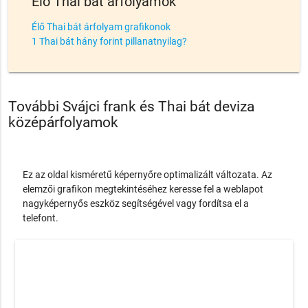
Élő Thai bát árfolyamok
Élő Thai bát árfolyam grafikonok
1 Thai bát hány forint pillanatnyilag?
További Svájci frank és Thai bát deviza
középárfolyamok
Ez az oldal kisméretű képernyőre optimalizált változata. Az
elemzői grafikon megtekintéséhez keresse fel a weblapot
nagyképernyős eszköz segítségével vagy fordítsa el a
telefont.