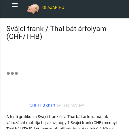
menu
OLAJAR.HU
Svájci frank / Thai bát árfolyam
(CHF/THB)
CHFTHB chart
by TradingView
A fenti grafikon a Svájci frank és a Thai bát árfolyamának
változását mutatja be, azaz, hogy 1 Svájci frank (CHF) mennyi
Thai bát (THB)-t ért egy adott pillanatban. Az utolsó érték az