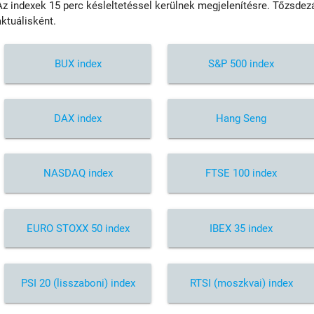
Az indexek 15 perc késleltetéssel kerülnek megjelenítésre. Tőzsdezá
aktuálisként.
BUX index
S&P 500 index
DAX index
Hang Seng
NASDAQ index
FTSE 100 index
EURO STOXX 50 index
IBEX 35 index
PSI 20 (lisszaboni) index
RTSI (moszkvai) index