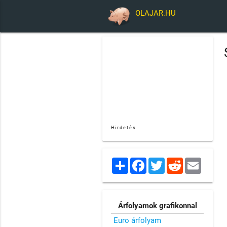
OLAJAR.HU
Hirdetés
Share
Facebook
Twitter
Reddit
Email
Árfolyamok grafikonnal
Euro árfolyam