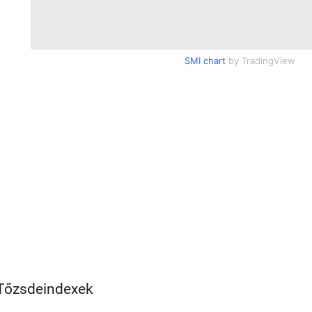
SMI chart
by TradingView
Tőzsdeindexek