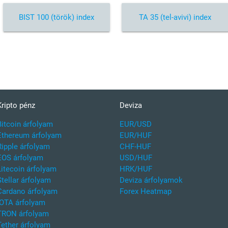
BIST 100 (török) index
TA 35 (tel-avivi) index
Kripto pénz
Deviza
Bitcoin árfolyam
EUR/USD
Ethereum árfolyam
EUR/HUF
Ripple árfolyam
CHF-HUF
EOS árfolyam
USD/HUF
Litecoin árfolyam
HRK/HUF
Stellar árfolyam
Deviza árfolyamok
Cardano árfolyam
Forex Heatmap
IOTA árfolyam
TRON árfolyam
Tether árfolyam