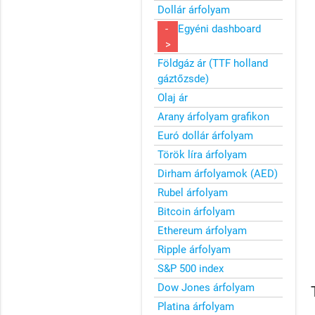
Dollár árfolyam
-
Egyéni dashboard
>
Földgáz ár (TTF holland
gáztőzsde)
Olaj ár
Arany árfolyam grafikon
Euró dollár árfolyam
Török líra árfolyam
Dirham árfolyamok (AED)
Rubel árfolyam
Bitcoin árfolyam
Ethereum árfolyam
Ripple árfolyam
S&P 500 index
Dow Jones árfolyam
Platina árfolyam