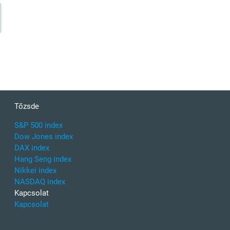
Tőzsde
S&P 500 index
Dow Jones index
DAX index
Hang Seng index
Nikkei index
NASDAQ index
Kapcsolat
Kapcsolat