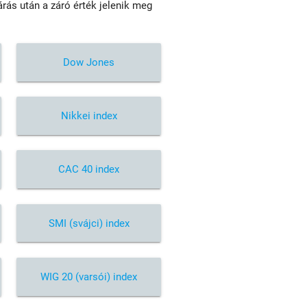
rás után a záró érték jelenik meg
Dow Jones
Nikkei index
CAC 40 index
SMI (svájci) index
WIG 20 (varsói) index