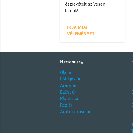
észrevételt szívesen
látunk!
ÍRJA MEG
VÉLEMÉNYÉT!
Nyersanyag
Olaj ár
Földgáz ár
Arany ár
Ezüst ár
Platina ár
Réz ár
Arabica kávé ár