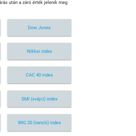
rás után a záró érték jelenik meg
Dow Jones
Nikkei index
CAC 40 index
SMI (svájci) index
WIG 20 (varsói) index