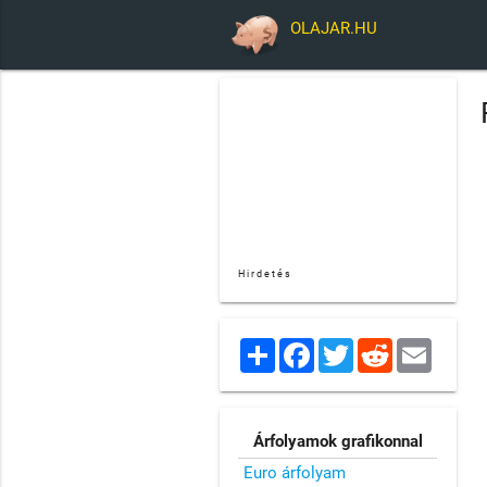
OLAJAR.HU
Hirdetés
Share
Facebook
Twitter
Reddit
Email
Árfolyamok grafikonnal
Euro árfolyam