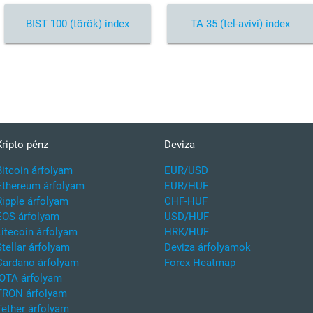
BIST 100 (török) index
TA 35 (tel-avivi) index
Kripto pénz
Deviza
Bitcoin árfolyam
EUR/USD
Ethereum árfolyam
EUR/HUF
Ripple árfolyam
CHF-HUF
EOS árfolyam
USD/HUF
Litecoin árfolyam
HRK/HUF
Stellar árfolyam
Deviza árfolyamok
Cardano árfolyam
Forex Heatmap
IOTA árfolyam
TRON árfolyam
Tether árfolyam