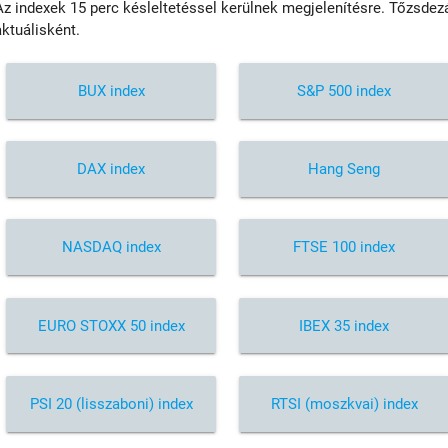
Az indexek 15 perc késleltetéssel kerülnek megjelenítésre. Tőzsdezá
aktuálisként.
BUX index
S&P 500 index
DAX index
Hang Seng
NASDAQ index
FTSE 100 index
EURO STOXX 50 index
IBEX 35 index
PSI 20 (lisszaboni) index
RTSI (moszkvai) index