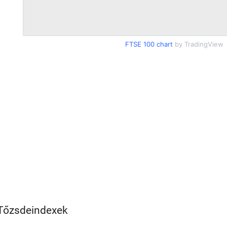
FTSE 100 chart
by TradingView
Tőzsdeindexek