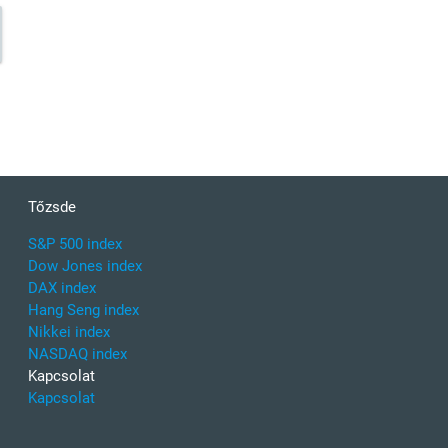
Tőzsde
S&P 500 index
Dow Jones index
DAX index
Hang Seng index
Nikkei index
NASDAQ index
Kapcsolat
Kapcsolat