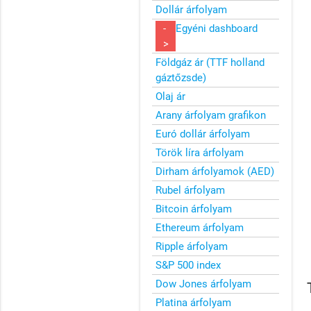
Dollár árfolyam
-
Egyéni dashboard
>
Földgáz ár (TTF holland
gáztőzsde)
Olaj ár
Arany árfolyam grafikon
Euró dollár árfolyam
Török líra árfolyam
Dirham árfolyamok (AED)
Rubel árfolyam
Bitcoin árfolyam
Ethereum árfolyam
Ripple árfolyam
S&P 500 index
Dow Jones árfolyam
Platina árfolyam