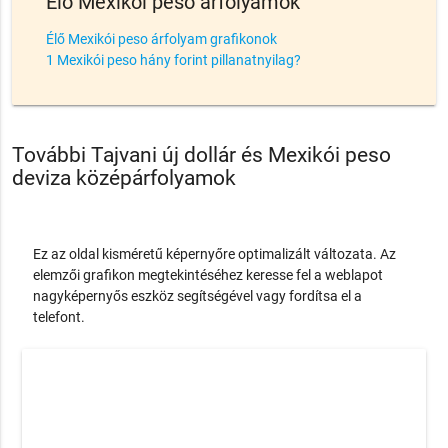
Élő Mexikói peso árfolyamok
Élő Mexikói peso árfolyam grafikonok
1 Mexikói peso hány forint pillanatnyilag?
További Tajvani új dollár és Mexikói peso
deviza középárfolyamok
Ez az oldal kisméretű képernyőre optimalizált változata. Az
elemzői grafikon megtekintéséhez keresse fel a weblapot
nagyképernyős eszköz segítségével vagy fordítsa el a
telefont.