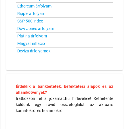
Ethereum árfolyam
Ripple árfolyam
S&P 500 index
Dow Jones árfolyam
Platina árfolyam
Magyar infláció
Deviza árfolyamok
Érdeklik a bankbetétek, befektetési alapok és az
államkötvények?
Iratkozzon fel a jokamat.hu hírlevelére! Kéthetente
küldünk egy rövid összefoglalót az aktuális
kamatokról és hozamokról.