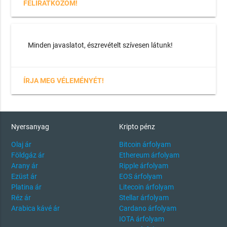
FELIRATKOZOM!
Minden javaslatot, észrevételt szívesen látunk!
ÍRJA MEG VÉLEMÉNYÉT!
Nyersanyag
Kripto pénz
Olaj ár
Bitcoin árfolyam
Földgáz ár
Ethereum árfolyam
Arany ár
Ripple árfolyam
Ezüst ár
EOS árfolyam
Platina ár
Litecoin árfolyam
Réz ár
Stellar árfolyam
Arabica kávé ár
Cardano árfolyam
IOTA árfolyam