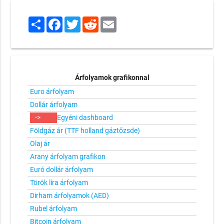
Share
Facebook
Twitter
Reddit
Email
Árfolyamok grafikonnal
Euro árfolyam
Dollár árfolyam
->
Egyéni dashboard
Földgáz ár (TTF holland gáztőzsde)
Olaj ár
Arany árfolyam grafikon
Euró dollár árfolyam
Török líra árfolyam
Dirham árfolyamok (AED)
Rubel árfolyam
Bitcoin árfolyam