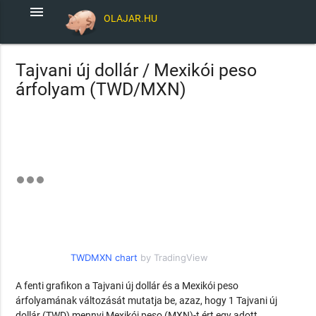
menu
OLAJAR.HU
Tajvani új dollár / Mexikói peso
árfolyam (TWD/MXN)
TWDMXN chart
by TradingView
A fenti grafikon a Tajvani új dollár és a Mexikói peso
árfolyamának változását mutatja be, azaz, hogy 1 Tajvani új
dollár (TWD) mennyi Mexikói peso (MXN)-t ért egy adott