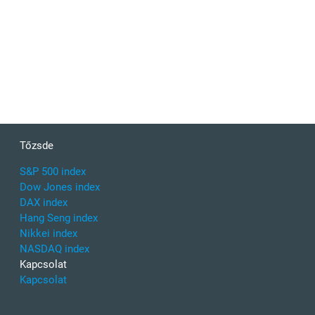
Tőzsde
S&P 500 index
Dow Jones index
DAX index
Hang Seng index
Nikkei index
NASDAQ index
Kapcsolat
Kapcsolat