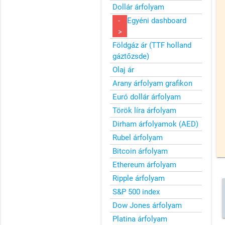
Dollár árfolyam
-
Egyéni dashboard
>
Földgáz ár (TTF holland
gáztőzsde)
Olaj ár
Arany árfolyam grafikon
Euró dollár árfolyam
Török líra árfolyam
Dirham árfolyamok (AED)
Rubel árfolyam
Bitcoin árfolyam
Ethereum árfolyam
Ripple árfolyam
S&P 500 index
Dow Jones árfolyam
Platina árfolyam