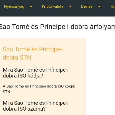
arrow_drop_down
arrow_drop_down
arrow_drop_down
Nyersanyag
Kripto valuta
Deviza
Tő
Sao Tomé és Príncipe-i dobra árfolya
Sao Tomé és Príncipe-i
dobra STN
Mi a Sao Tomé és Príncipe-i
dobra ISO kódja?
A Sao Tomé és Príncipe-i dobra ISO kódja:
STN.
Mi a Sao Tomé és Príncipe-i
dobra ISO száma?