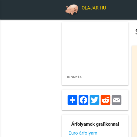
OLAJAR.HU
Hirdetés
Share
Facebook
Twitter
Reddit
Email
Árfolyamok grafikonnal
Euro árfolyam