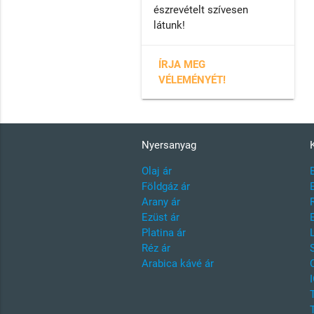
észrevételt szívesen
látunk!
ÍRJA MEG
VÉLEMÉNYÉT!
Nyersanyag
Olaj ár
Földgáz ár
Arany ár
Ezüst ár
Platina ár
Réz ár
Arabica kávé ár