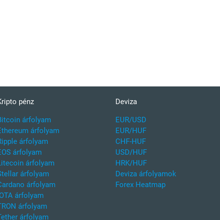
Kripto pénz
Deviza
Bitcoin árfolyam
EUR/USD
Ethereum árfolyam
EUR/HUF
Ripple árfolyam
CHF-HUF
EOS árfolyam
USD/HUF
Litecoin árfolyam
HRK/HUF
Stellar árfolyam
Deviza árfolyamok
Cardano árfolyam
Forex Heatmap
IOTA árfolyam
TRON árfolyam
Tether árfolyam