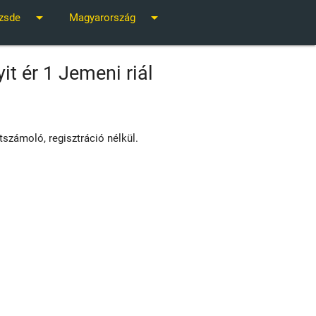
arrow_drop_down
arrow_drop_down
zsde
Magyarország
it ér 1 Jemeni riál
tszámoló, regisztráció nélkül.