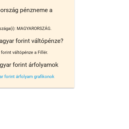
 ország pénzneme a
szága(i): MAGYARORSZÁG.
agyar forint váltópénze?
orint váltópénze a Fillér.
gyar forint árfolyamok
r forint árfolyam grafikonok