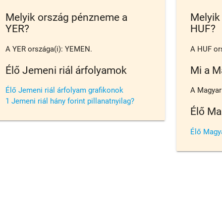
Melyik ország pénzneme a
Melyik
YER?
HUF?
A YER országa(i): YEMEN.
A HUF or
Élő Jemeni riál árfolyamok
Mi a M
Élő Jemeni riál árfolyam grafikonok
A Magyar f
1 Jemeni riál hány forint pillanatnyilag?
Élő Ma
Élő Magya