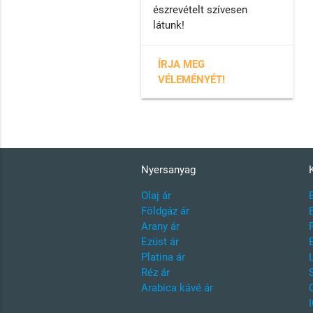
észrevételt szívesen
látunk!
ÍRJA MEG
VÉLEMÉNYÉT!
Nyersanyag
Olaj ár
Földgáz ár
Arany ár
Ezüst ár
Platina ár
Réz ár
Arabica kávé ár