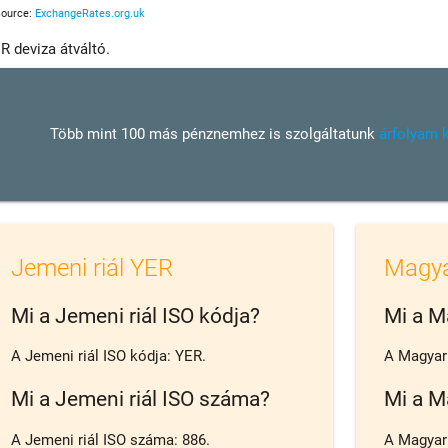
Source:
ExchangeRates.org.uk
R deviza átváltó.
Több mint 100 más pénznemhez is szolgáltatunk
árfolyam 
Jemeni riál YER
Magya
Mi a Jemeni riál ISO kódja?
Mi a M
A Jemeni riál ISO kódja: YER.
A Magyar 
Mi a Jemeni riál ISO száma?
Mi a M
A Jemeni riál ISO száma: 886.
A Magyar 