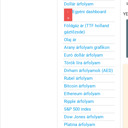
Dollár árfolyam
-
Egyéni dashboard
YE
>
Földgáz ár (TTF holland
gáztőzsde)
Olaj ár
Arany árfolyam grafikon
Euró dollár árfolyam
Török líra árfolyam
Dirham árfolyamok (AED)
Rubel árfolyam
Bitcoin árfolyam
Ethereum árfolyam
Ripple árfolyam
S&P 500 index
Dow Jones árfolyam
Platina árfolyam