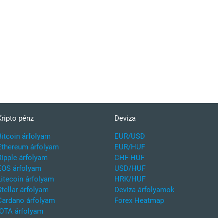
Kripto pénz
Deviza
Bitcoin árfolyam
EUR/USD
Ethereum árfolyam
EUR/HUF
Ripple árfolyam
CHF-HUF
EOS árfolyam
USD/HUF
Litecoin árfolyam
HRK/HUF
Stellar árfolyam
Deviza árfolyamok
Cardano árfolyam
Forex Heatmap
IOTA árfolyam