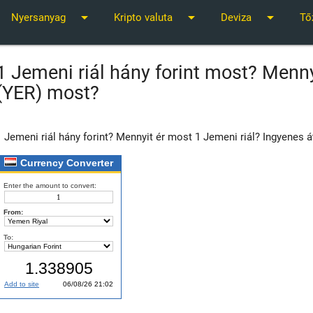
arrow_drop_down
arrow_drop_down
arrow_drop_down
Nyersanyag
Kripto valuta
Deviza
Tő
1 Jemeni riál hány forint most? Menny
(YER) most?
1 Jemeni riál hány forint? Mennyit ér most 1 Jemeni riál? Ingyenes á