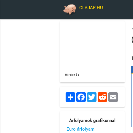
OLAJAR.HU
Hirdetés
Share
Facebook
Twitter
Reddit
Email
Árfolyamok grafikonnal
Euro árfolyam