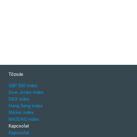
Tőzsde
S&P 500 index
Dow Jones index
DAX index
Hang Seng index
Nikkei index
NASDAQ index
Kapcsolat
Kapcsolat