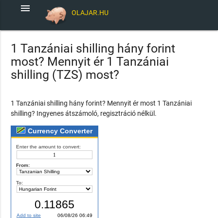
menu
OLAJAR.HU
1 Tanzániai shilling hány forint
most? Mennyit ér 1 Tanzániai
shilling (TZS) most?
1 Tanzániai shilling hány forint? Mennyit ér most 1 Tanzániai
shilling? Ingyenes átszámoló, regisztráció nélkül.