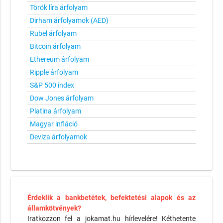
Török líra árfolyam
Dirham árfolyamok (AED)
Rubel árfolyam
Bitcoin árfolyam
Ethereum árfolyam
Ripple árfolyam
S&P 500 index
Dow Jones árfolyam
Platina árfolyam
Magyar infláció
Deviza árfolyamok
Érdeklik a bankbetétek, befektetési alapok és az
államkötvények?
Iratkozzon fel a jokamat.hu hírlevelére! Kéthetente