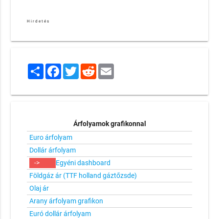
Hirdetés
Share
Facebook
Twitter
Reddit
Email
Árfolyamok grafikonnal
Euro árfolyam
Dollár árfolyam
->
Egyéni dashboard
Földgáz ár (TTF holland gáztőzsde)
Olaj ár
Arany árfolyam grafikon
Euró dollár árfolyam