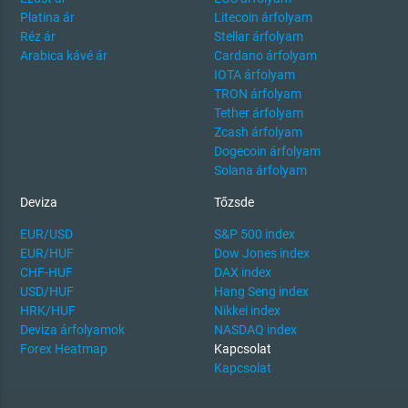
Platina ár
Litecoin árfolyam
Réz ár
Stellar árfolyam
Arabica kávé ár
Cardano árfolyam
IOTA árfolyam
TRON árfolyam
Tether árfolyam
Zcash árfolyam
Dogecoin árfolyam
Solana árfolyam
Deviza
Tőzsde
EUR/USD
S&P 500 index
EUR/HUF
Dow Jones index
CHF-HUF
DAX index
USD/HUF
Hang Seng index
HRK/HUF
Nikkei index
Deviza árfolyamok
NASDAQ index
Forex Heatmap
Kapcsolat
Kapcsolat