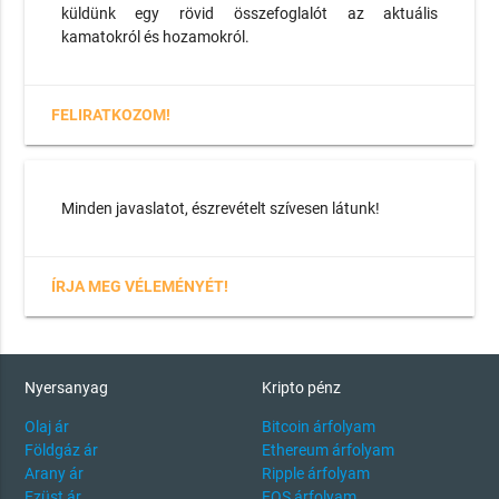
küldünk egy rövid összefoglalót az aktuális
kamatokról és hozamokról.
FELIRATKOZOM!
Minden javaslatot, észrevételt szívesen látunk!
ÍRJA MEG VÉLEMÉNYÉT!
Nyersanyag
Kripto pénz
Olaj ár
Bitcoin árfolyam
Földgáz ár
Ethereum árfolyam
Arany ár
Ripple árfolyam
Ezüst ár
EOS árfolyam