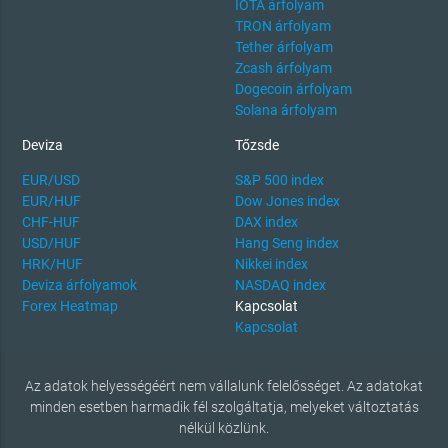
IOTA árfolyam
TRON árfolyam
Tether árfolyam
Zcash árfolyam
Dogecoin árfolyam
Solana árfolyam
Deviza
Tőzsde
EUR/USD
S&P 500 index
EUR/HUF
Dow Jones index
CHF-HUF
DAX index
USD/HUF
Hang Seng index
HRK/HUF
Nikkei index
Deviza árfolyamok
NASDAQ index
Forex Heatmap
Kapcsolat
Kapcsolat
Az adatok helyességéért nem vállalunk felelősséget. Az adatokat
minden esetben harmadik fél szolgáltatja, melyeket változtatás
nélkül közlünk.