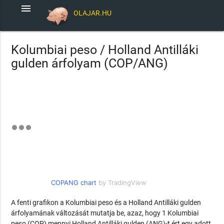
menu
OLAJAR.HU
Kolumbiai peso / Holland Antilláki
gulden árfolyam (COP/ANG)
COPANG chart
by TradingView
A fenti grafikon a Kolumbiai peso és a Holland Antilláki gulden
árfolyamának változását mutatja be, azaz, hogy 1 Kolumbiai
peso (COP) mennyi Holland Antilláki gulden (ANG)-t ért egy adott