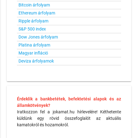
Bitcoin árfolyam
Ethereum árfolyam
Ripple árfolyam
S&P 500 index
Dow Jones árfolyam
Platina árfolyam
Magyar infláció
Deviza árfolyamok
Érdeklik a bankbetétek, befektetési alapok és az
államkötvények?
Iratkozzon fel a jokamat.hu hírlevelére! Kéthetente
küldünk egy rövid összefoglalót az aktuális
kamatokról és hozamokról.