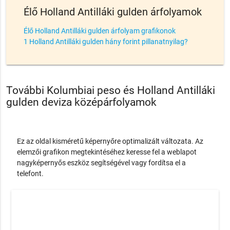
Élő Holland Antilláki gulden árfolyamok
Élő Holland Antilláki gulden árfolyam grafikonok
1 Holland Antilláki gulden hány forint pillanatnyilag?
További Kolumbiai peso és Holland Antilláki
gulden deviza középárfolyamok
Ez az oldal kisméretű képernyőre optimalizált változata. Az
elemzői grafikon megtekintéséhez keresse fel a weblapot
nagyképernyős eszköz segítségével vagy fordítsa el a
telefont.