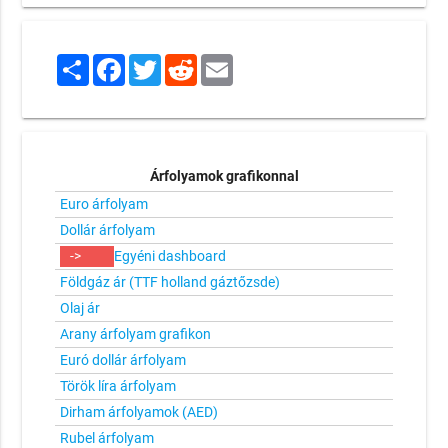
Share
Facebook
Twitter
Reddit
Email
Árfolyamok grafikonnal
Euro árfolyam
Dollár árfolyam
->
Egyéni dashboard
Földgáz ár (TTF holland gáztőzsde)
Olaj ár
Arany árfolyam grafikon
Euró dollár árfolyam
Török líra árfolyam
Dirham árfolyamok (AED)
Rubel árfolyam