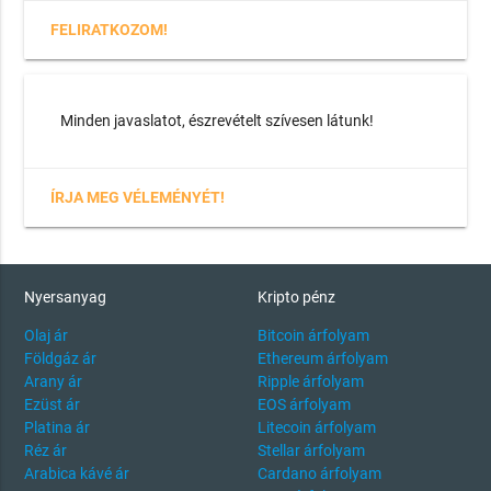
FELIRATKOZOM!
Minden javaslatot, észrevételt szívesen látunk!
ÍRJA MEG VÉLEMÉNYÉT!
Nyersanyag
Kripto pénz
Olaj ár
Bitcoin árfolyam
Földgáz ár
Ethereum árfolyam
Arany ár
Ripple árfolyam
Ezüst ár
EOS árfolyam
Platina ár
Litecoin árfolyam
Réz ár
Stellar árfolyam
Arabica kávé ár
Cardano árfolyam