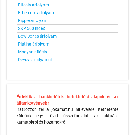
Bitcoin árfolyam
Ethereum árfolyam
Ripple árfolyam
S&P 500 index
Dow Jones árfolyam
Platina árfolyam
Magyar infláció
Deviza árfolyamok
Érdeklik a bankbetétek, befektetési alapok és az
államkötvények?
Iratkozzon fel a jokamat.hu hírlevelére! Kéthetente
küldünk egy rövid összefoglalót az aktuális
kamatokról és hozamokról.