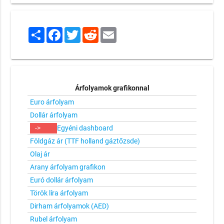
Share
Facebook
Twitter
Reddit
Email
Árfolyamok grafikonnal
Euro árfolyam
Dollár árfolyam
->
Egyéni dashboard
Földgáz ár (TTF holland gáztőzsde)
Olaj ár
Arany árfolyam grafikon
Euró dollár árfolyam
Török líra árfolyam
Dirham árfolyamok (AED)
Rubel árfolyam