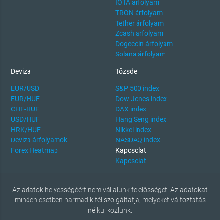
IOTA árfolyam
TRON árfolyam
Tether árfolyam
Zcash árfolyam
Dogecoin árfolyam
Solana árfolyam
Deviza
Tőzsde
EUR/USD
S&P 500 index
EUR/HUF
Dow Jones index
CHF-HUF
DAX index
USD/HUF
Hang Seng index
HRK/HUF
Nikkei index
Deviza árfolyamok
NASDAQ index
Forex Heatmap
Kapcsolat
Kapcsolat
Az adatok helyességéért nem vállalunk felelősséget. Az adatokat
minden esetben harmadik fél szolgáltatja, melyeket változtatás
nélkül közlünk.