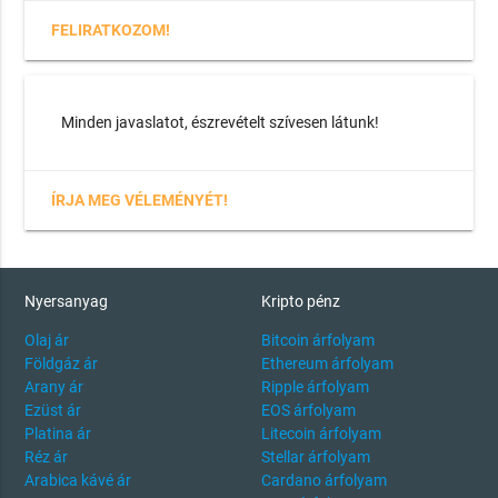
FELIRATKOZOM!
Minden javaslatot, észrevételt szívesen látunk!
ÍRJA MEG VÉLEMÉNYÉT!
Nyersanyag
Kripto pénz
Olaj ár
Bitcoin árfolyam
Földgáz ár
Ethereum árfolyam
Arany ár
Ripple árfolyam
Ezüst ár
EOS árfolyam
Platina ár
Litecoin árfolyam
Réz ár
Stellar árfolyam
Arabica kávé ár
Cardano árfolyam