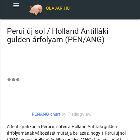
menu
OLAJAR.HU
Perui új sol / Holland Antilláki
gulden árfolyam (PEN/ANG)
PENANG chart
by TradingView
A fenti grafikon a Perui új sol és a Holland Antilláki gulden
árfolyamának változását mutatja be, azaz, hogy 1 Perui új sol
(PEN) mennyi Holland Antilláki gulden (ANG)-t ért egy adott