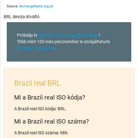
Source:
ExchangeRates.org.uk
BRL deviza átváltó.
Próbálja ki
Élő BRL árfolyam grafikonunkat
!
Több mint 100 más pénznemhez is szolgáltatunk
árfolyam konvertert
.
Brazil real BRL
Mi a Brazil real ISO kódja?
A Brazil real ISO kódja: BRL.
Mi a Brazil real ISO száma?
A Brazil real ISO száma: 986.