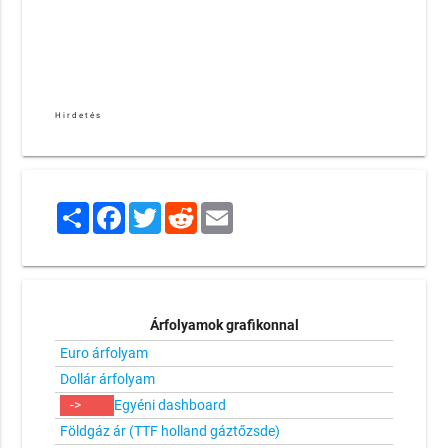
Hirdetés
Share
Facebook
Twitter
Reddit
Email
Árfolyamok grafikonnal
Euro árfolyam
Dollár árfolyam
->
Egyéni dashboard
Földgáz ár (TTF holland gáztőzsde)