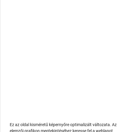
Ez az oldal kisméretű képernyőre optimalizált változata. Az
elemzői grafikon megtekintéséhez keresse fel a weblapot