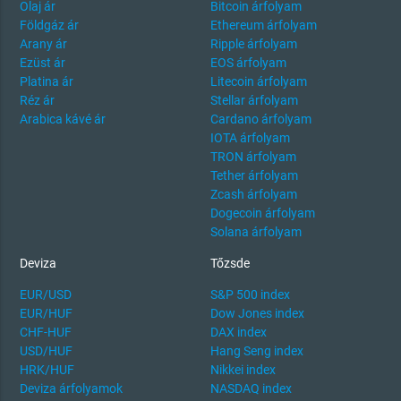
Olaj ár
Bitcoin árfolyam
Földgáz ár
Ethereum árfolyam
Arany ár
Ripple árfolyam
Ezüst ár
EOS árfolyam
Platina ár
Litecoin árfolyam
Réz ár
Stellar árfolyam
Arabica kávé ár
Cardano árfolyam
IOTA árfolyam
TRON árfolyam
Tether árfolyam
Zcash árfolyam
Dogecoin árfolyam
Solana árfolyam
Deviza
Tőzsde
EUR/USD
S&P 500 index
EUR/HUF
Dow Jones index
CHF-HUF
DAX index
USD/HUF
Hang Seng index
HRK/HUF
Nikkei index
Deviza árfolyamok
NASDAQ index