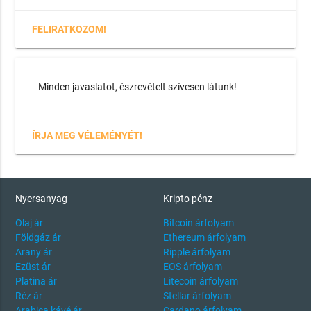
FELIRATKOZOM!
Minden javaslatot, észrevételt szívesen látunk!
ÍRJA MEG VÉLEMÉNYÉT!
Nyersanyag
Kripto pénz
Olaj ár
Bitcoin árfolyam
Földgáz ár
Ethereum árfolyam
Arany ár
Ripple árfolyam
Ezüst ár
EOS árfolyam
Platina ár
Litecoin árfolyam
Réz ár
Stellar árfolyam
Arabica kávé ár
Cardano árfolyam