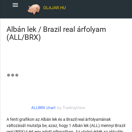
menu
OLAJAR.HU
Albán lek / Brazil real árfolyam
(ALL/BRX)
ALLBRX chart
by TradingView
A fenti grafikon az Albán lek és a Brazil real árfolyamának
változását mutatja be, azaz, hogy 1 Albán lek (ALL) mennyi Brazil
real (BRX)-t ért egy adott pillanatban. Az utolsó érték az aktuális