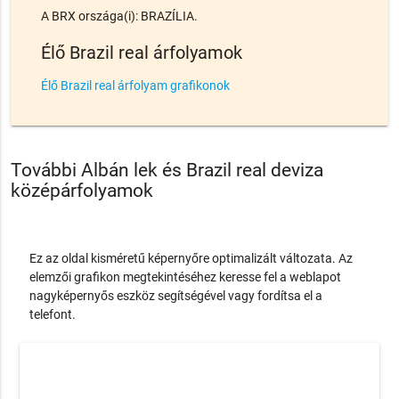
A BRX országa(i): BRAZÍLIA.
Élő Brazil real árfolyamok
Élő Brazil real árfolyam grafikonok
További Albán lek és Brazil real deviza
középárfolyamok
Ez az oldal kisméretű képernyőre optimalizált változata. Az
elemzői grafikon megtekintéséhez keresse fel a weblapot
nagyképernyős eszköz segítségével vagy fordítsa el a
telefont.