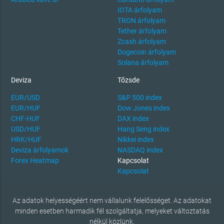
IOTA árfolyam
TRON árfolyam
Tether árfolyam
Zcash árfolyam
Dogecoin árfolyam
Solana árfolyam
Deviza
Tőzsde
EUR/USD
S&P 500 index
EUR/HUF
Dow Jones index
CHF-HUF
DAX index
USD/HUF
Hang Seng index
HRK/HUF
Nikkei index
Deviza árfolyamok
NASDAQ index
Forex Heatmap
Kapcsolat
Kapcsolat
Az adatok helyességéért nem vállalunk felelősséget. Az adatokat
minden esetben harmadik fél szolgáltatja, melyeket változtatás
nélkül közlünk.