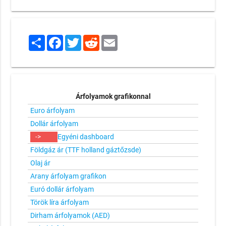
Share
Facebook
Twitter
Reddit
Email
Árfolyamok grafikonnal
Euro árfolyam
Dollár árfolyam
->
Egyéni dashboard
Földgáz ár (TTF holland gáztőzsde)
Olaj ár
Arany árfolyam grafikon
Euró dollár árfolyam
Török líra árfolyam
Dirham árfolyamok (AED)