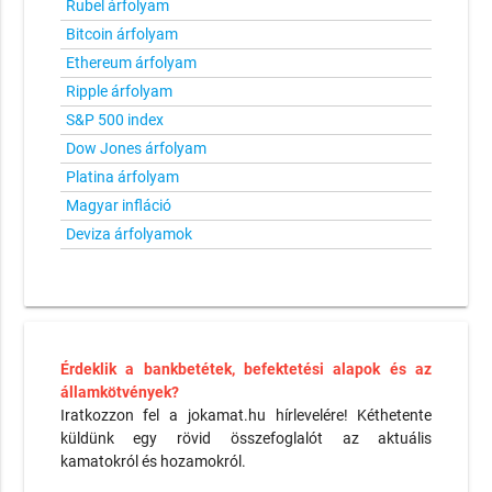
Rubel árfolyam
Bitcoin árfolyam
Ethereum árfolyam
Ripple árfolyam
S&P 500 index
Dow Jones árfolyam
Platina árfolyam
Magyar infláció
Deviza árfolyamok
Érdeklik a bankbetétek, befektetési alapok és az
államkötvények?
Iratkozzon fel a jokamat.hu hírlevelére! Kéthetente
küldünk egy rövid összefoglalót az aktuális
kamatokról és hozamokról.